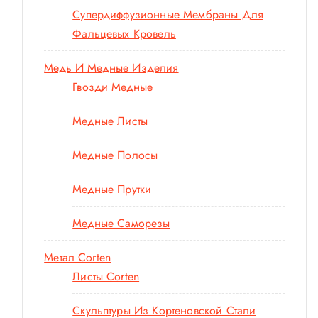
Супердиффузионные Мембраны Для
Фальцевых Кровель
Медь И Медные Изделия
Гвозди Медные
Медные Листы
Медные Полосы
Медные Прутки
Медные Саморезы
Метал Corten
Листы Corten
Скульптуры Из Кортеновской Стали