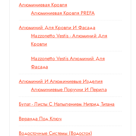
Алюминиевая Кровля
Алюминиевая Кровля PREFA
Алюминий Для Кровли И Фасада
Mazzonetto Vestis - Алюминий Для
Кровли
Mazzonetto Vestis Алюминий Для
Фасада
Алюминий И Алюминиевые Изделия
Алюминиевые Поручни И Перила
Булат - Листы С Напылением Нитрид Титана
Веранда Под Ключ
Водосточные Системы (водосток)