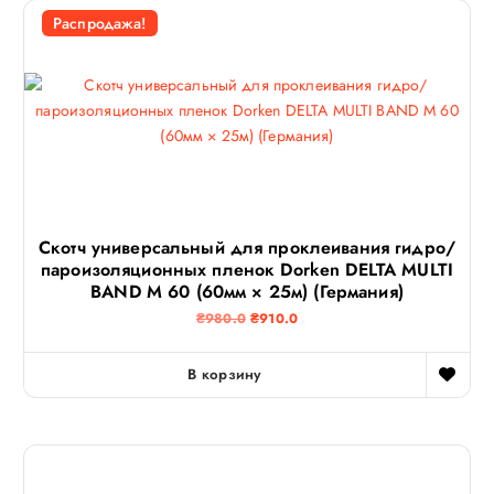
Распродажа!
Скотч универсальный для проклеивания гидро/
пароизоляционных пленок Dorken DELTA MULTI
BAND M 60 (60мм × 25м) (Германия)
П
Т
₴
980.0
₴
910.0
е
е
р
к
в
у
В корзину
о
щ
н
а
а
я
ч
ц
а
е
л
н
ь
а