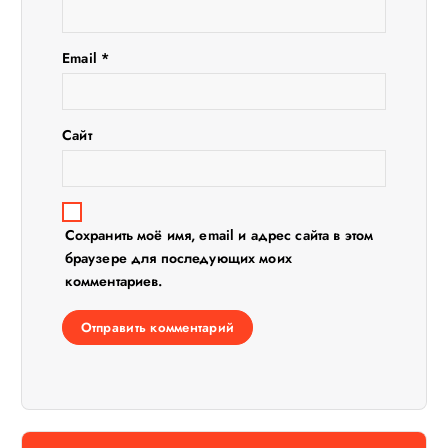
а
Email
*
п
и
Сайт
с
я
Сохранить моё имя, email и адрес сайта в этом
м
браузере для последующих моих
комментариев.