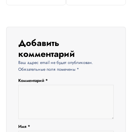
и
г
а
Добавить
ц
комментарий
Ваш адрес email не будет опубликован.
и
Обязательные поля помечены
*
я
Комментарий
*
п
о
з
Имя
*