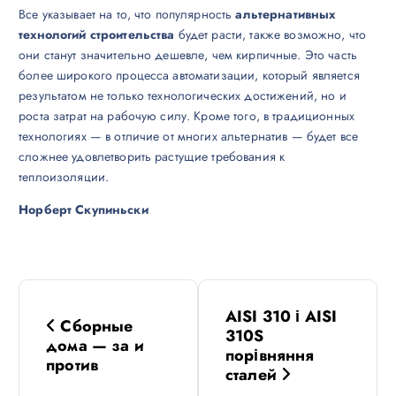
Все указывает на то, что популярность
альтернативных
технологий строительства
будет расти, также возможно, что
они станут значительно дешевле, чем кирпичные. Это часть
более широкого процесса автоматизации, который является
результатом не только технологических достижений, но и
роста затрат на рабочую силу. Кроме того, в традиционных
технологиях — в отличие от многих альтернатив — будет все
сложнее удовлетворить растущие требования к
теплоизоляции.
Норберт Скупиньски
Н
AISI 310 і AISI
Сборные
а
310S
дома — за и
порівняння
против
в
сталей