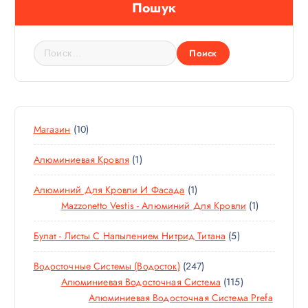
Пошук
Н
а
й
т
и
:
1
Магазин
10
0
1
Алюминиевая Кровля
1
Т
Т
О
1
Алюминий Для Кровли И Фасада
1
О
В
Т
1
Mazzonetto Vestis - Алюминий Для Кровли
1
В
А
О
Т
А
Р
5
Булат - Листы С Напылением Нитрид Титана
5
В
О
Р
О
Т
А
В
В
2
Водосточные Системы (водосток)
247
О
Р
А
4
1
Алюминиевая Водосточная Система
115
В
Р
7
1
Алюминиевая Водосточная Система Prefa
А