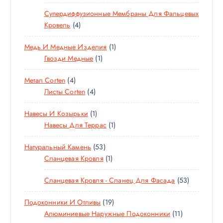
О
Т
А
Р
В
Супердиффузионные Мембраны Для Фальцевых
В
О
Р
О
4
Кровель
4
А
В
А
В
Т
Р
А
1
Медь И Медные Изделия
1
О
О
Р
1
Т
Гвозди Медные
1
В
В
Т
О
А
4
Метал Corten
4
О
В
Р
Т
4
Листы Corten
4
В
А
А
О
Т
А
Р
1
Навесы И Козырьки
1
В
О
Р
Т
1
Навесы Для Террас
1
А
В
О
Т
Р
А
5
Натуральный Камень
53
В
О
А
Р
3
1
Сланцевая Кровля
1
А
В
А
Т
Т
Р
А
5
Сланцевая Кровля - Сланец Для Фасада
53
О
О
Р
3
В
В
1
Подоконники И Отливы
19
Т
А
А
9
1
Алюминиевые Наружные Подоконники
11
О
Р
Р