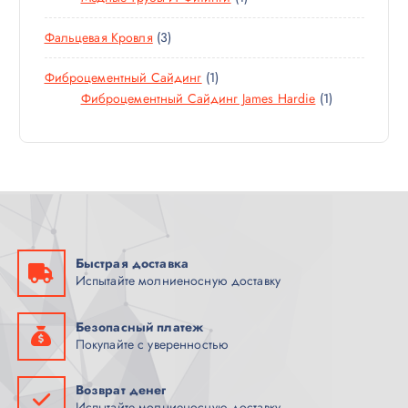
О
Т
А
О
В
3
Фальцевая Кровля
3
В
О
Р
В
Т
А
В
А
1
Фиброцементный Сайдинг
1
О
Р
А
Т
1
Фиброцементный Сайдинг James Hardie
1
В
Р
О
Т
А
В
О
Р
А
В
А
Р
А
Р
Быстрая доставка
Испытайте молниеносную доставку
Безопасный платеж
Покупайте с уверенностью
Возврат денег
Испытайте молниеносную доставку