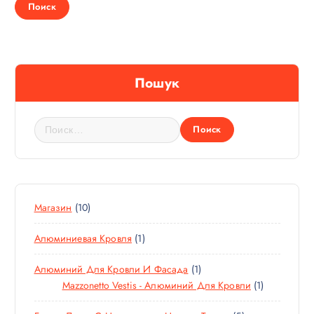
й
т
и
:
Пошук
Н
а
й
т
и
:
1
Магазин
10
0
1
Алюминиевая Кровля
1
Т
Т
О
1
Алюминий Для Кровли И Фасада
1
О
В
Т
1
Mazzonetto Vestis - Алюминий Для Кровли
1
В
А
О
Т
А
Р