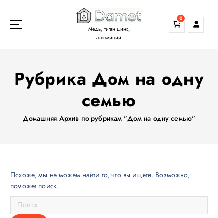
П
е
0
р
Медь, титан цинк,
е
алюминий
й
т
Рубрика Дом на одну
и
к
семью
с
о
д
Домашняя
Архив по рубрикам "Дом на одну семью"
е
р
ж
а
н
Похоже, мы не можем найти то, что вы ищете. Возможно,
и
поможет поиск.
ю
Н
а