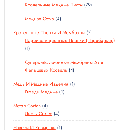
Р
А
Р
7
Кровельные Медные Листы
79
О
Т
Р
А
9
В
О
4
Медная Сетка
4
Т
А
В
Т
О
Р
А
7
Кровельные Пленки И Мембраны
7
О
В
О
Р
Т
Пароизоляционные Пленки (паробарьер)
В
А
В
О
1
О
1
А
Р
В
Т
В
Р
О
Супердиффузионные Мембраны Для
О
А
А
В
4
Фальцевых Кровель
4
В
Р
Т
А
О
1
Медь И Медные Изделия
1
О
Р
В
1
Т
Гвозди Медные
1
В
Т
О
А
4
Метал Corten
4
О
В
Р
Т
4
Листы Corten
4
В
А
А
О
Т
А
Р
1
Навесы И Козырьки
1
В
О