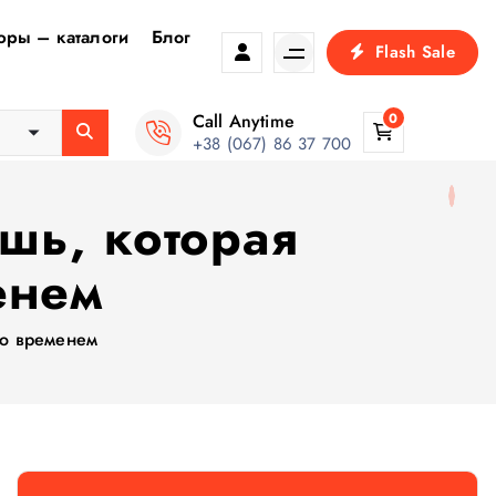
ры – каталоги
Блог
Flash Sale
Call Anytime
0
+38 (067) 86 37 700
шь, которая
енем
со временем