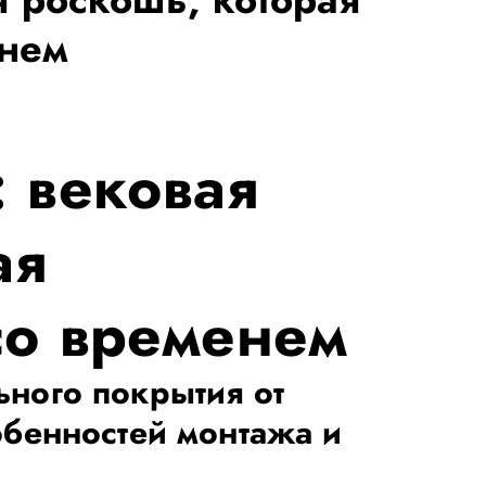
енем
 вековая
ая
со временем
ьного покрытия от
обенностей монтажа и