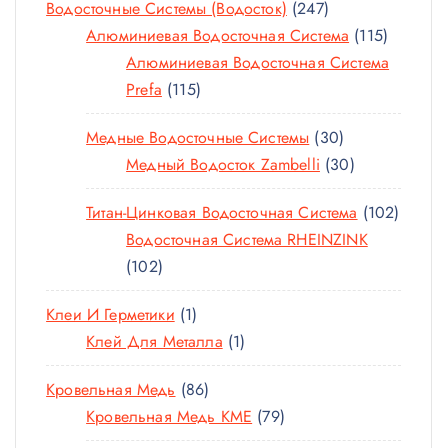
2
Водосточные Системы (водосток)
247
О
А
4
1
Алюминиевая Водосточная Система
115
В
Р
7
1
Алюминиевая Водосточная Система
А
1
Т
5
Prefa
115
Р
1
О
Т
О
3
Медные Водосточные Системы
30
5
В
О
В
0
3
Медный Водосток Zambelli
30
Т
А
В
Т
0
О
Р
А
1
Титан-Цинковая Водосточная Система
102
О
Т
В
О
Р
0
Водосточная Система RHEINZINK
В
О
А
В
О
1
2
102
А
В
Р
В
0
Т
Р
А
О
1
Клеи И Герметики
1
2
О
О
Р
В
Т
1
Клей Для Металла
1
Т
В
В
О
О
Т
О
А
В
8
Кровельная Медь
86
В
О
В
Р
6
7
Кровельная Медь KME
79
А
В
А
А
Т
9