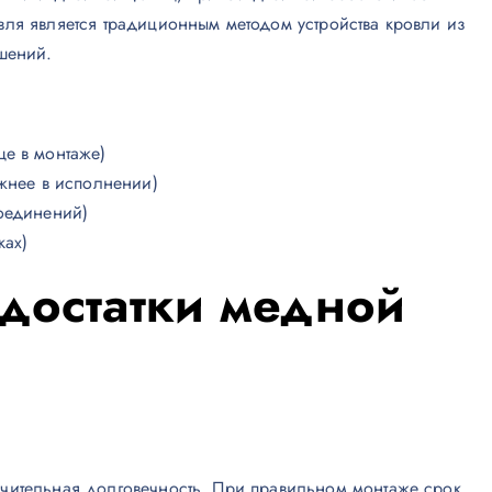
вля является традиционным методом устройства кровли из
шений.
е в монтаже)
жнее в исполнении)
оединений)
ках)
достатки медной
чительная долговечность. При правильном монтаже срок