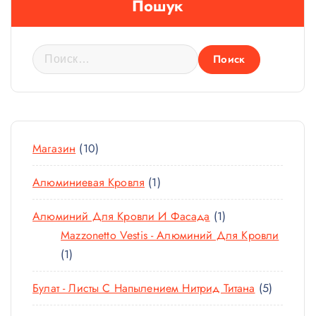
Пошук
Н
а
й
т
и
1
:
Магазин
10
0
1
Алюминиевая Кровля
1
Т
Т
О
1
Алюминий Для Кровли И Фасада
1
О
В
Т
Mazzonetto Vestis - Алюминий Для Кровли
В
А
1
О
1
А
Р
Т
В
Р
О
5
Булат - Листы С Напылением Нитрид Титана
5
О
А
В
Т
В
Р