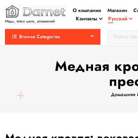
П
О компании
Магазин
С
е
Контакты
Русский
р
Медь, титан цинк, алюминий
е
Browse Categories
й
т
и
Медная кро
к
с
пре
о
д
Домашняя
е
р
ж
а
н
Медная кровля: вековая
и