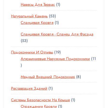
Р
Т
1
Навесы Для Террас
1
А
В
О
Т
Р
А
5
Натуральный Камень
53
В
О
А
Р
3
1
Сланцевая Кровля
1
А
В
А
Т
Т
Р
А
Сланцевая Кровля - Сланец Для Фасада
О
О
Р
5
53
В
В
3
А
А
1
Подоконники И Отливы
19
Т
Р
Р
9
Алюминиевые Наружные Подоконники
11
О
А
1
Т
В
1
О
А
8
Медный Внешний Подоконник
8
Т
В
Р
Т
О
А
А
1
Реставрация Зданий
1
О
В
Р
Т
В
А
О
1
Системы Безопасности На Крыше
1
О
А
Р
В
1
Т
Ограждение Кровли
1
В