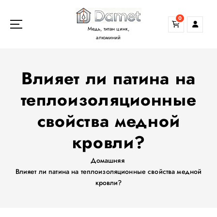
П
е
0
р
Медь, титан цинк,
е
алюминий
й
т
Влияет ли патина на
и
к
теплоизоляционные
с
о
свойства медной
д
е
кровли?
р
ж
Домашняя
а
Влияет ли патина на теплоизоляционные свойства медной
н
кровли?
и
ю