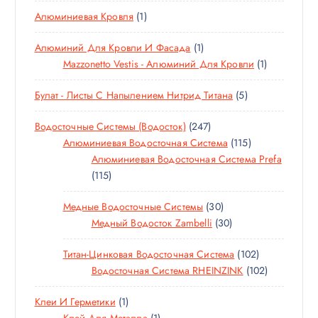
0
1
Алюминиевая Кровля
1
Т
Т
О
1
Алюминий Для Кровли И Фасада
1
О
В
Т
1
Mazzonetto Vestis - Алюминий Для Кровли
1
В
А
О
Т
А
Р
5
Булат - Листы С Напылением Нитрид Титана
5
В
О
Р
О
Т
А
В
В
2
Водосточные Системы (водосток)
247
О
Р
А
4
1
Алюминиевая Водосточная Система
115
В
Р
7
1
Алюминиевая Водосточная Система Prefa
А
1
Т
5
115
Р
1
О
Т
О
3
Медные Водосточные Системы
30
5
В
О
В
0
3
Медный Водосток Zambelli
30
Т
А
В
Т
0
О
Р
А
1
Титан-Цинковая Водосточная Система
102
О
Т
В
О
Р
0
1
Водосточная Система RHEINZINK
102
В
О
А
В
О
2
0
А
В
Р
В
1
Клеи И Герметики
1
Т
2
Р
А
О
Т
1
Клей Для Металла
1