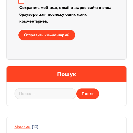
Сохранить моё имя, email и адрес сайта в этом
браузере для последующих моих
комментариев.
Пошук
Н
а
й
т
и
:
1
Магазин
10