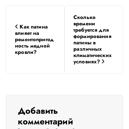
Н
Сколько
а
времени
Как патина
требуется для
влияет на
в
формирования
ремонтопригод
патины в
ность медной
различных
и
кровли?
климатических
условиях?
г
а
ц
и
Добавить
комментарий
я