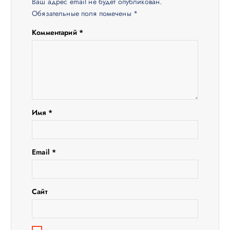
Ваш адрес email не будет опубликован.
п
Обязательные поля помечены
*
Комментарий
*
о
з
а
п
Имя
*
и
Email
*
с
я
Сайт
м