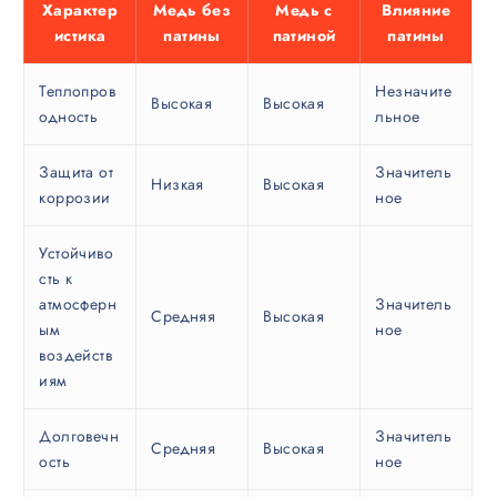
Характер
Медь без
Медь с
Влияние
истика
патины
патиной
патины
Теплопров
Незначите
Высокая
Высокая
одность
льное
Защита от
Значитель
Низкая
Высокая
коррозии
ное
Устойчиво
сть к
атмосферн
Значитель
Средняя
Высокая
ым
ное
воздейств
иям
Долговечн
Значитель
Средняя
Высокая
ость
ное