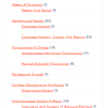
1
Навесы И Козырьки
1
В
О
Р
Т
1
Навесы Для Террас
1
А
В
О
Т
Р
А
5
Натуральный Камень
53
В
О
А
Р
3
1
Сланцевая Кровля
1
А
В
А
Т
Т
Р
А
5
Сланцевая Кровля - Сланец Для Фасада
53
О
О
Р
3
В
В
1
Подоконники И Отливы
19
Т
А
А
9
1
Алюминиевые Наружные Подоконники
11
О
Р
Р
Т
1
В
А
8
Медный Внешний Подоконник
8
О
Т
А
Т
В
О
Р
1
Реставрация Зданий
1
О
А
В
А
Т
В
Р
А
1
Системы Безопасности На Крыше
1
О
А
О
Р
1
Т
Ограждение Кровли
1
В
Р
В
О
Т
О
А
О
В
1
Титан-Цинковая Кровля И Фасад
10
О
В
Р
В
0
Титан-Цинк Для Кровель И Фасадов Rheinzink
7
В
А