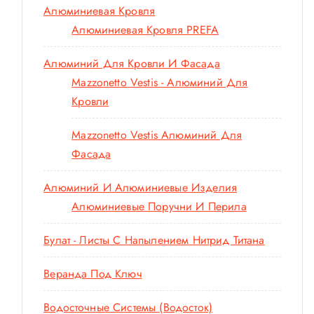
Алюминиевая Кровля
Алюминиевая Кровля PREFA
Алюминий Для Кровли И Фасада
Mazzonetto Vestis - Алюминий Для
Кровли
Mazzonetto Vestis Алюминий Для
Фасада
Алюминий И Алюминиевые Изделия
Алюминиевые Поручни И Перила
Булат - Листы С Напылением Нитрид Титана
Веранда Под Ключ
Водосточные Системы (водосток)