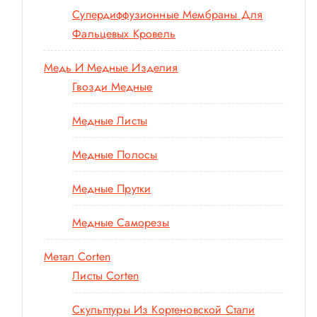
Супердиффузионные Мембраны Для
Фальцевых Кровель
Медь И Медные Изделия
Гвозди Медные
Медные Листы
Медные Полосы
Медные Прутки
Медные Саморезы
Метал Corten
Листы Corten
Скульптуры Из Кортеновской Стали