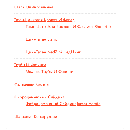
Сталь Оцинкованная
Титан-Цинковая Кровля И Фасад
Титан-Цинк Для Кровель И Фасадов Rheinzink
Цинк-Титан Elzinc
Цинк-Титан NedZink НедЦинк
Трубы И Фитинги
Медные Трубы И Фитинги
Фальцевая Кровля
Фиброцементный Сайдинг
Фиброцементный Сайдинг James Hardie
Шатровые Конструкции