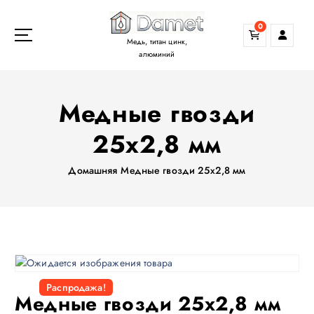
П
е
0
р
Медь, титан цинк,
е
алюминий
й
т
Медные гвозди
и
к
25х2,8 мм
с
о
д
Домашняя
Медные гвозди 25х2,8 мм
е
р
ж
а
н
и
ю
Распродажа!
Медные гвозди 25х2,8 мм