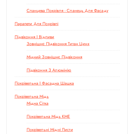
Сланцева Покрівля - Сланець Для Фасаду
Парапети Для Покрівлі
Підвіконня І Відливи
Зовнішнє Підвіконня Титан Цинк
Мідний Зовнішнє Підвіконня
Підвіконня З Алюмінію
Покрівельна І Фасадна Шашка
Покрівельна Мідь
Мідна Сітка
Покрівельна Мідь KME
Покрівельні Мідні Листи