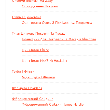
Системи Безпеки На Даху
Огородження Покрівлі
Сталь Оцинкована
Оцинкована Сталь З Полімерним Покриттям
Титан-Цинкова Покрівля Та Фасад
Титан-Цинк Для Покрівель Та Фасадів Rheinzink
Цинк-Титан Elzinc
Цинк-Титан NedZink НедЦінк
Труби І Фітінги
Мідні Труби І Фітинги
Фальцева Покрівля
Фіброцементний Сайдинг
Фіброцементний Сайдинг James Hardie