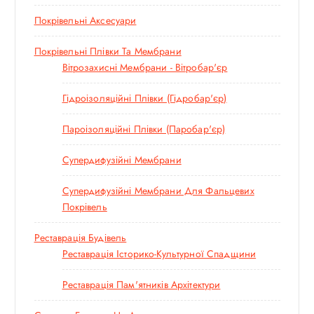
Покрівельні Аксесуари
Покрівельні Плівки Та Мембрани
Вітрозахисні Мембрани - Вітробар'єр
Гідроізоляційні Плівки (гідробар'єр)
Пароізоляційні Плівки (паробар'єр)
Супердифузійні Мембрани
Супердифузійні Мембрани Для Фальцевих
Покрівель
Реставрація Будівель
Реставрація Історико-Культурної Спадщини
Реставрація Пам'ятників Архітектури