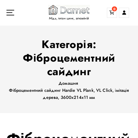
П
0
е
р
Мідь, титан цинк, алюміній
е
й
т
Категорія:
и
д
Фіброцементний
о
сайдинг
в
м
і
Домашня
с
Фіброцементний сайдинг Hardie VL Plank, VL Click, імітація
т
дерева, 3600х214х11 мм
у