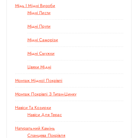
Мідь І Мідні Вироби
Мідні Листи
Мідні Прути
Мідні Саморізи
Мідні Смужки
Цвяхи Мідні
Монтаж Мідної Покрівлі
Монтаж Покрівлі З Титан-Цинку
Навіси Та Козирки
Навіси Для Терас
Натуральний Камінь
Сланцева Покрівля