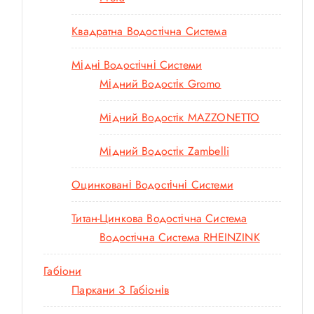
Квадратна Водостічна Система
Мідні Водостічні Системи
Мідний Водостік Gromo
Мідний Водостік MAZZONETTO
Мідний Водостік Zambelli
Оцинковані Водостічні Системи
Титан-Цинкова Водостічна Система
Водостічна Система RHEINZINK
Габіони
Паркани З Габіонів