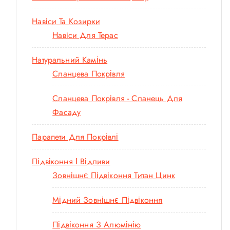
Навіси Та Козирки
Навіси Для Терас
Натуральний Камінь
Сланцева Покрівля
Сланцева Покрівля - Сланець Для
Фасаду
Парапети Для Покрівлі
Підвіконня І Відливи
Зовнішнє Підвіконня Титан Цинк
Мідний Зовнішнє Підвіконня
Підвіконня З Алюмінію