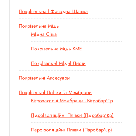
Покрівельна І Фасадна Шашка
Покрівельна Мідь
Мідна Сітка
Покрівельна Мідь KME
Покрівельні Мідні Листи
Покрівельні Аксесуари
Покрівельні Плівки Та Мембрани
Вітрозахисні Мембрани - Вітробар'єр
Гідроізоляційні Плівки (гідробар'єр)
Пароізоляційні Плівки (паробар'єр)