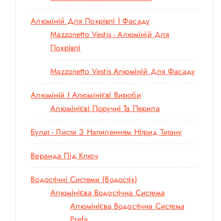
Алюміній Для Покрівлі І Фасаду
Mazzonetto Vestis - Алюміній Для
Покрівлі
Mazzonetto Vestis Алюміній Для Фасаду
Алюміній І Алюмінієві Вироби
Алюмінієві Поручні Та Перила
Булат - Листи З Напиленням Нітрид Титану
Веранда Під Ключ
Водостічні Системи (водостік)
Алюмінієва Водостічна Система
Алюмінієва Водостічна Система
Prefa