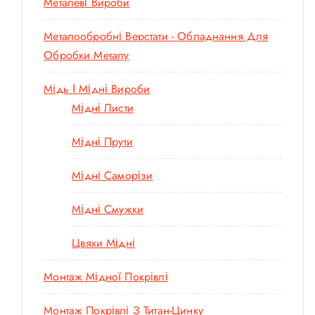
Металеві Вироби
Металообробні Верстати - Обладнання Для
Обробки Металу
Мідь І Мідні Вироби
Мідні Листи
Мідні Прути
Мідні Саморізи
Мідні Смужки
Цвяхи Мідні
Монтаж Мідної Покрівлі
Монтаж Покрівлі З Титан-Цинку