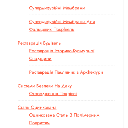
Супердифузійні Мембрани
Супердифузійні Мембрани Для
Фальцевих Покрівель
Реставрація Будівель
Реставрація Історико-Культурної
Спадщини
Реставрація Пам'ятників Архітектури
Системи Безпеки На Даху
Огородження Покрівлі
Сталь Оцинкована
Оцинкована Сталь З Полімерним
Покриттям