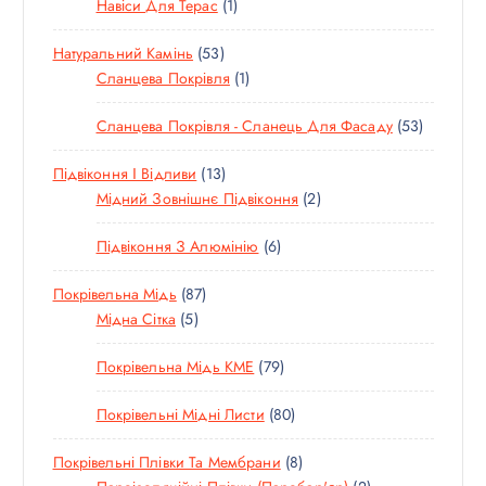
Т
1
Навіси Для Терас
1
В
Р
О
Т
А
5
Натуральний Камінь
53
В
О
Р
3
1
Сланцева Покрівля
1
А
В
Т
Т
Р
А
5
Сланцева Покрівля - Сланець Для Фасаду
53
О
О
Р
3
В
В
1
Підвіконня І Відливи
13
Т
А
А
3
2
Мідний Зовнішнє Підвіконня
2
О
Р
Р
Т
Т
В
И
6
Підвіконня З Алюмінію
6
О
О
А
Т
В
В
Р
8
Покрівельна Мідь
87
О
А
А
И
5
7
Мідна Сітка
5
В
Р
Р
Т
Т
А
І
И
7
Покрівельна Мідь KME
79
О
О
Р
В
9
В
В
І
8
Покрівельні Мідні Листи
80
Т
А
А
В
0
О
Р
Р
8
Покрівельні Плівки Та Мембрани
8
Т
В
І
І
Т
2