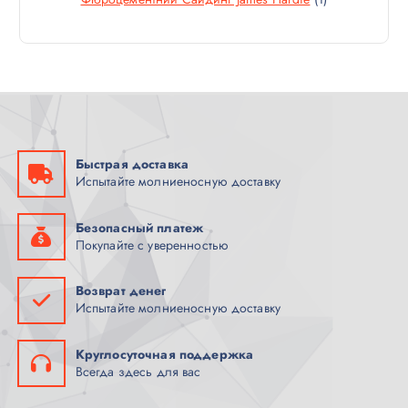
Р
О
Т
А
В
О
Р
А
В
И
Р
А
Р
Быстрая доставка
Испытайте молниеносную доставку
Безопасный платеж
Покупайте с уверенностью
Возврат денег
Испытайте молниеносную доставку
Круглосуточная поддержка
Всегда здесь для вас