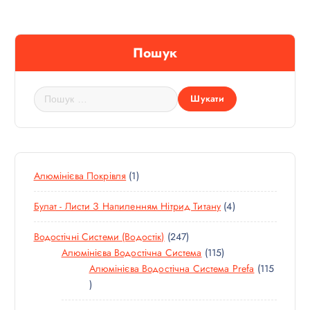
Пошук
П
о
ш
у
к
:
1
Алюмінієва Покрівля
1
Т
4
Булат - Листи З Напиленням Нітрид Титану
4
О
Т
В
2
Водостічні Системи (водостік)
247
О
А
4
1
Алюмінієва Водостічна Система
115
В
Р
7
1
Алюмінієва Водостічна Система Prefa
115
А
1
Т
5
Р
1
О
Т
И