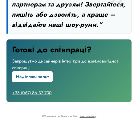
партнерам та друзям! Звертайтеся,
пишіть або дзвоніть, а краще –
відвідайте наші шоу-руми.”
Готові до співпраці?
Запрошуємо дизайнерів інтер’єрів до взаємовигідної
співпраці
Надіслати запит
+38 (067) 86 37 700
ТОВ «Дамет» • м. Львів – м. Київ •
www.damet.org