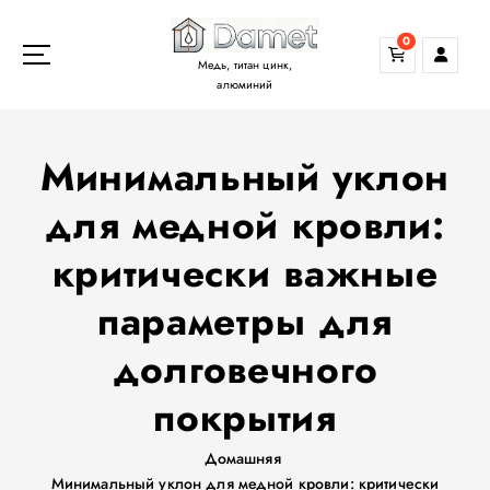
П
е
0
р
Медь, титан цинк,
е
алюминий
й
т
Минимальный уклон
и
к
для медной кровли:
с
о
критически важные
д
е
параметры для
р
ж
долговечного
а
н
покрытия
и
ю
Домашняя
Минимальный уклон для медной кровли: критически