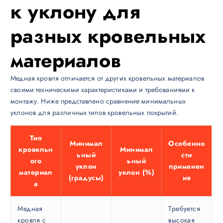
к уклону для
разных кровельных
материалов
Медная кровля отличается от других кровельных материалов
своими техническими характеристиками и требованиями к
монтажу. Ниже представлено сравнение минимальных
уклонов для различных типов кровельных покрытий.
Тип
Минимал
Особенно
кровельн
Минимал
ьный
сти
ого
ьный
уклон
применен
материал
уклон (%)
(градусы)
ия
а
Медная
Требуется
кровля с
высокая