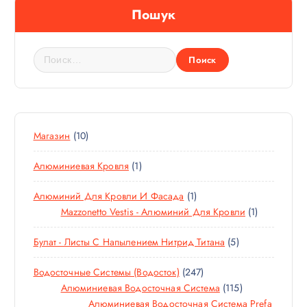
Пошук
Н
а
й
т
и
:
1
Магазин
10
0
1
Алюминиевая Кровля
1
Т
Т
О
1
Алюминий Для Кровли И Фасада
1
О
В
Т
1
Mazzonetto Vestis - Алюминий Для Кровли
1
В
А
О
Т
А
Р
5
Булат - Листы С Напылением Нитрид Титана
5
В
О
Р
О
Т
А
В
В
2
Водосточные Системы (водосток)
247
О
Р
А
4
1
Алюминиевая Водосточная Система
115
В
Р
7
1
Алюминиевая Водосточная Система Prefa
А