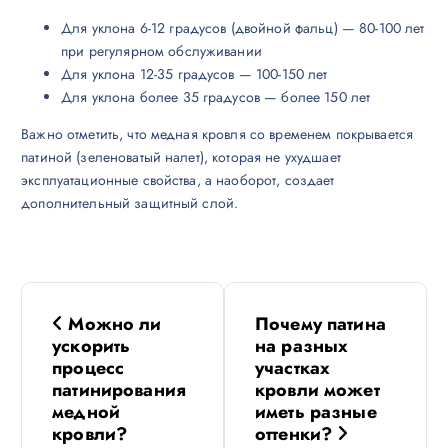
Для уклона 6-12 градусов (двойной фальц) — 80-100 лет
при регулярном обслуживании
Для уклона 12-35 градусов — 100-150 лет
Для уклона более 35 градусов — более 150 лет
Важно отметить, что медная кровля со временем покрывается
патиной (зеленоватый налет), которая не ухудшает
эксплуатационные свойства, а наоборот, создает
дополнительный защитный слой.
Н
Можно ли
Почему патина
а
ускорить
на разных
процесс
участках
в
патинирования
кровли может
медной
иметь разные
кровли?
оттенки?