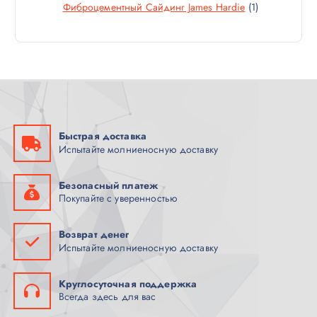
Т
1
Фиброцементный Сайдинг James Hardie
1
В
Р
О
Т
А
В
О
Р
А
В
А
Р
А
Р
Быстрая доставка
Испытайте молниеносную доставку
Безопасный платеж
Покупайте с уверенностью
Возврат денег
Испытайте молниеносную доставку
Круглосуточная поддержка
Всегда здесь для вас