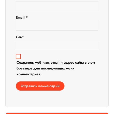
п
Email
*
и
с
Сайт
я
м
Сохранить моё имя, email и адрес сайта в этом
браузере для последующих моих
комментариев.