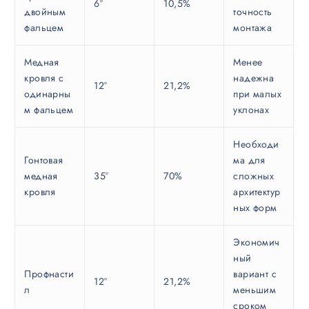
6°
10,5%
двойным
точность
фальцем
монтажа
Медная
Менее
кровля с
надежна
12°
21,2%
одинарны
при малых
м фальцем
уклонах
Необходи
Гонтовая
ма для
медная
35°
70%
сложных
кровля
архитектур
ных форм
Экономич
ный
Профнасти
вариант с
12°
21,2%
л
меньшим
сроком