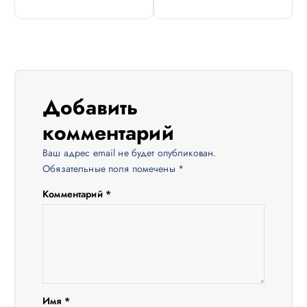
и
г
а
ц
Добавить
комментарий
и
Ваш адрес email не будет опубликован.
я
Обязательные поля помечены
*
п
Комментарий
*
о
з
а
Имя
*