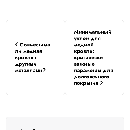
Н
Минимальный
а
уклон для
Совместима
медной
в
ли медная
кровли:
кровля с
критически
другими
важные
и
металлами?
параметры для
долговечного
г
покрытия
а
ц
и