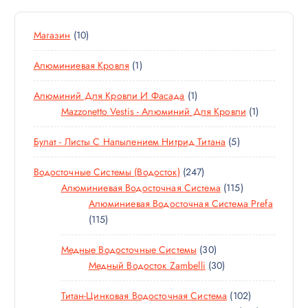
т
и
:
1
Магазин
10
0
1
Алюминиевая Кровля
1
Т
Т
О
1
Алюминий Для Кровли И Фасада
1
О
В
Т
1
Mazzonetto Vestis - Алюминий Для Кровли
1
В
А
О
Т
А
Р
5
Булат - Листы С Напылением Нитрид Титана
5
В
О
Р
О
Т
А
В
В
2
Водосточные Системы (водосток)
247
О
Р
А
4
1
Алюминиевая Водосточная Система
115
В
Р
7
1
Алюминиевая Водосточная Система Prefa
А
1
Т
5
115
Р
1
О
Т
О
3
Медные Водосточные Системы
30
5
В
О
В
0
3
Медный Водосток Zambelli
30
Т
А
В
Т
0
О
Р
А
1
Титан-Цинковая Водосточная Система
102
О
Т
В
О
Р