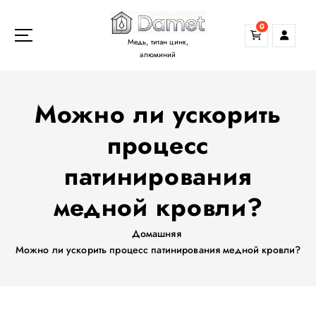
П
е
0
р
Медь, титан цинк,
е
алюминий
й
т
Можно ли ускорить
и
к
процесс
с
о
патинирования
д
е
медной кровли?
р
ж
Домашняя
а
Можно ли ускорить процесс патинирования медной кровли?
н
и
ю