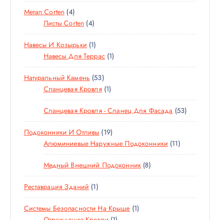
Т
О
А
4
Метал Corten
4
О
В
Р
Т
4
Листы Corten
4
В
А
А
О
Т
А
Р
1
Навесы И Козырьки
1
В
О
Р
Т
1
Навесы Для Террас
1
А
В
О
Т
Р
А
5
Натуральный Камень
53
В
О
А
Р
3
1
Сланцевая Кровля
1
А
В
А
Т
Т
Р
А
5
Сланцевая Кровля - Сланец Для Фасада
53
О
О
Р
3
В
В
1
Подоконники И Отливы
19
Т
А
А
9
1
Алюминиевые Наружные Подоконники
11
О
Р
Р
Т
1
В
А
8
Медный Внешний Подоконник
8
О
Т
А
Т
В
О
Р
1
Реставрация Зданий
1
О
А
В
А
Т
В
Р
А
1
Системы Безопасности На Крыше
1
О
А
О
Р
1
Т
Ограждение Кровли
1
В