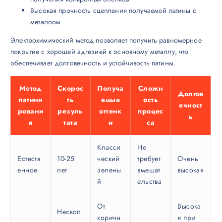
Высокая прочность сцепления получаемой патины с
металлом
Электрохимический метод позволяет получить равномерное
покрытие с хорошей адгезией к основному металлу, что
обеспечивает долговечность и устойчивость патины.
Метод
Скорос
Получа
Сложн
Долгов
патини
ть
емые
ость
ечност
ровани
резуль
оттенк
процес
ь
я
тата
и
са
Класси
Не
Естеств
10-25
ческий
требует
Очень
енное
лет
зелены
вмешат
высокая
й
ельства
От
Высока
Нескол
коричн
я при