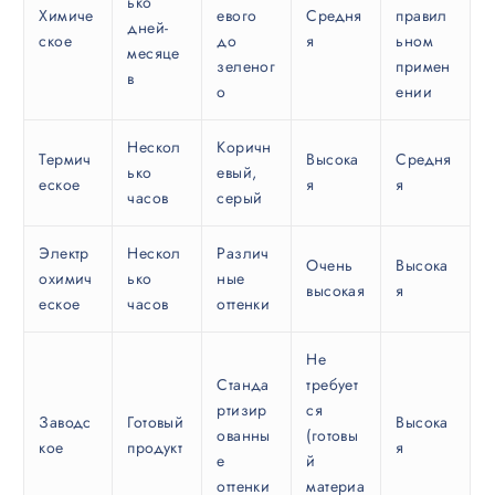
ько
Химиче
евого
Средня
правил
дней-
ское
до
я
ьном
месяце
зеленог
примен
в
о
ении
Нескол
Коричн
Термич
Высока
Средня
ько
евый,
еское
я
я
часов
серый
Электр
Нескол
Различ
Очень
Высока
охимич
ько
ные
высокая
я
еское
часов
оттенки
Не
Станда
требует
ртизир
ся
Заводс
Готовый
Высока
ованны
(готовы
кое
продукт
я
е
й
оттенки
материа