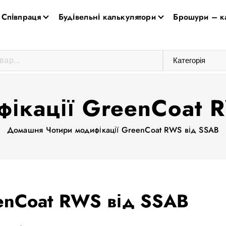
Співпраця
Будівельні калькулятори
Брошури – к
фікації GreenCoat 
Домашня
Чотири модифікації GreenCoat RWS від SSAB
eenCoat RWS від SSAB