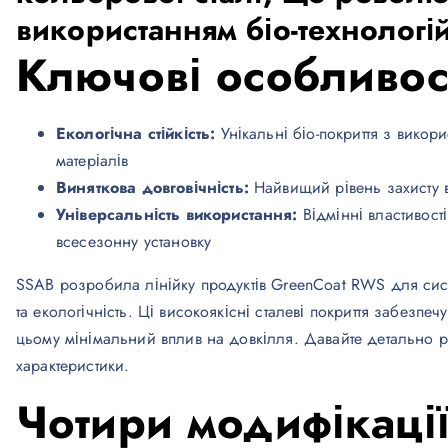
використанням біо-технологі
Ключові особливос
Екологічна стійкість:
Унікальні біо-покриття з викор
матеріалів
Виняткова довговічність:
Найвищий рівень захисту ві
Універсальність використання:
Відмінні властивост
всесезонну установку
SSAB розробила лінійку продуктів GreenCoat RWS для сист
та екологічність. Ці високоякісні сталеві покриття забезп
цьому мінімальний вплив на довкілля. Давайте детально р
характеристики.
Чотири модифікаці