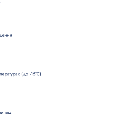
.
едення
пературах (до -15°C)
иттям.