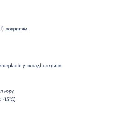
T) покриттям.
атеріалів у складі покриття
ольору
 -15°C)