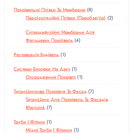
В
0
О
Р
Р
8
Покрівельні Плівки Та Мембрани
8
Т
В
І
І
Т
2
Пароізоляційні Плівки (паробар'єр)
2
О
А
В
В
О
Т
В
Р
Супердифузійні Мембрани Для
В
О
А
І
4
Фальцевих Покрівель
4
А
В
Р
В
Т
Р
А
І
1
Реставрація Будівель
1
О
І
Р
В
Т
В
В
И
1
Системи Безпеки На Даху
1
О
А
Т
1
Огородження Покрівлі
1
В
Р
О
Т
А
И
7
Титан-Цинкова Покрівля Та Фасад
7
В
О
Р
Т
Титан-Цинк Для Покрівель Та Фасадів
А
В
7
О
Rheinzink
7
Р
А
Т
В
Р
1
Труби І Фітінги
1
О
А
Т
1
Мідні Труби І Фітинги
1
В
Р