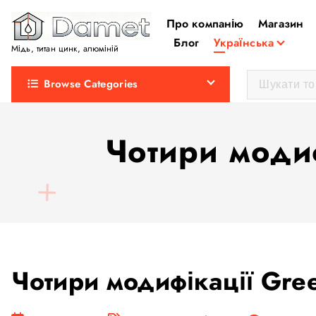
П
Про компанію
Магазин
е
Блог
Українська
р
Мідь, титан цинк, алюміній
е
Browse Categories
й
т
и
Чотири моди
д
о
в
м
і
с
т
Чотири модифікації Gr
у