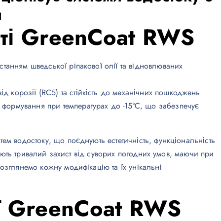
й
ті GreenCoat RWS
истанням шведської ріпакової олії та відновлюваних
д корозії (RC5) та стійкість до механічних пошкоджень
і формування при температурах до -15°C, що забезпечує
ем водостоку, що поєднують естетичність, функціональність
ечують тривалий захист від суворих погодних умов, маючи при
озглянемо кожну модифікацію та їх унікальні
ї GreenCoat RWS