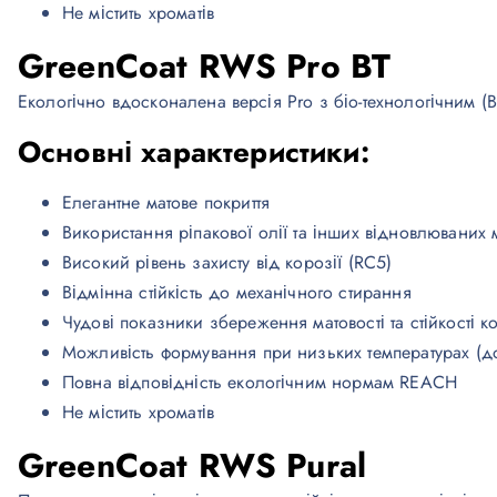
Не містить хроматів
GreenCoat RWS Pro BT
Екологічно вдосконалена версія Pro з біо-технологічним (B
Основні характеристики:
Елегантне матове покриття
Використання ріпакової олії та інших відновлюваних м
Високий рівень захисту від корозії (RC5)
Відмінна стійкість до механічного стирання
Чудові показники збереження матовості та стійкості к
Можливість формування при низьких температурах (до
Повна відповідність екологічним нормам REACH
Не містить хроматів
GreenCoat RWS Pural