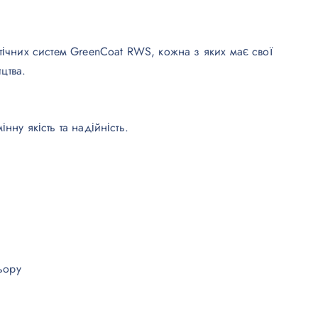
тічних систем GreenCoat RWS, кожна з яких має свої
цтва.
ну якість та надійність.
ьору