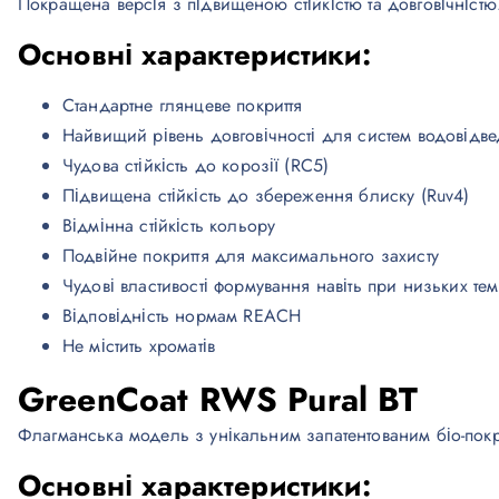
Покращена версія з підвищеною стійкістю та довговічністю
Основні характеристики:
Стандартне глянцеве покриття
Найвищий рівень довговічності для систем водовідв
Чудова стійкість до корозії (RC5)
Підвищена стійкість до збереження блиску (Ruv4)
Відмінна стійкість кольору
Подвійне покриття для максимального захисту
Чудові властивості формування навіть при низьких тем
Відповідність нормам REACH
Не містить хроматів
GreenCoat RWS Pural BT
Флагманська модель з унікальним запатентованим біо-покр
Основні характеристики: