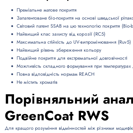
Преміальне матове покриття
Запатентоване біо-покриття на основі шведської ріпако
Світовий патент SSAB на цю технологію покриття (Bio-b
Найвищий клас захисту від корозії (RC5)
Максимальна стійкість до UV-випромінювання (Ruv5)
Найвищий рівень збереження кольору
Подвійне покриття для екстремальної довговічності
Можливість складного формування при температурах 
Повна відповідність нормам REACH
Не містить хроматів
Порівняльний анал
GreenCoat RWS
Для кращого розуміння відмінностей між різними модифік