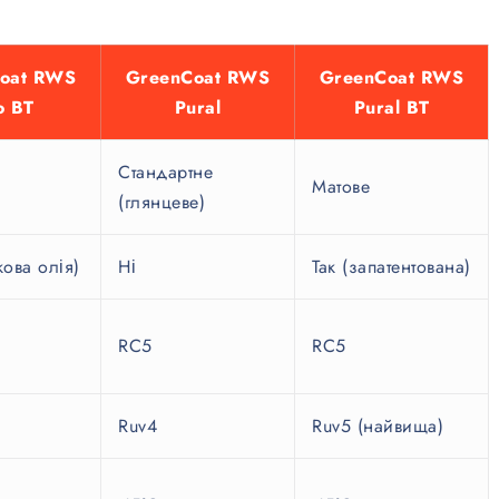
oat RWS
GreenCoat RWS
GreenCoat RWS
o BT
Pural
Pural BT
Стандартне
Матове
(глянцеве)
кова олія)
Ні
Так (запатентована)
RC5
RC5
Ruv4
Ruv5 (найвища)