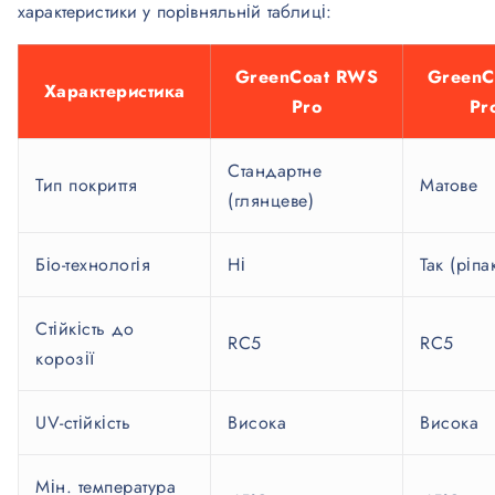
характеристики у порівняльній таблиці:
GreenCoat RWS
GreenC
Характеристика
Pro
Pr
Стандартне
Тип покриття
Матове
(глянцеве)
Біо-технологія
Ні
Так (ріпа
Стійкість до
RC5
RC5
корозії
UV-стійкість
Висока
Висока
Мін. температура