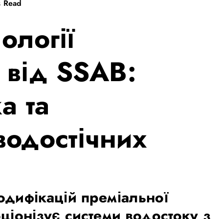
s Read
ології
 від SSAB:
а та
 водостічних
одифікацій преміальної
ціонізує системи водостоку з