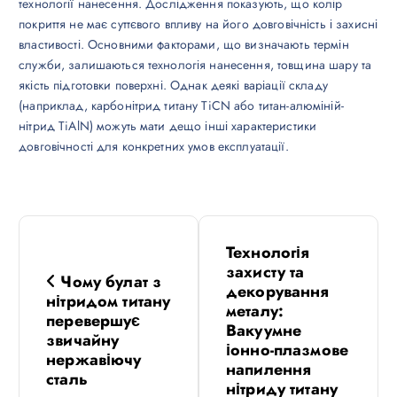
технології нанесення. Дослідження показують, що колір
покриття не має суттєвого впливу на його довговічність і захисні
властивості. Основними факторами, що визначають термін
служби, залишаються технологія нанесення, товщина шару та
якість підготовки поверхні. Однак деякі варіації складу
(наприклад, карбонітрид титану TiCN або титан-алюміній-
нітрид TiAlN) можуть мати дещо інші характеристики
довговічності для конкретних умов експлуатації.
Н
Технологія
а
захисту та
Чому булат з
декорування
нітридом титану
в
металу:
перевершує
Вакуумне
звичайну
іонно-плазмове
і
нержавіючу
напилення
сталь
нітриду титану