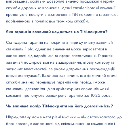
виправдана, оскільки дозволяє значно продовжити термін
служби дорогих компонентів. Деякі спеціалізовані компанії
пропонують послуги з відновлення TiN-покриття з гарантією,
порівнянною з початковим терміном служби.
Яка гарантія зазвичай надається на TiN-покриття?
Стандартна гарантія на покриття з нітриду титану зазвичай
становить 1 рік, однак це значення може варіюватися в
залежності від виробника та сфери застосування. Гарантія
зазвичай поширюється на відшарування, втрату кольору та
захисних властивостей за умови дотримання рекомендацій
щодо експлуатації. Важливо зазначити, що фактичний термін
служби значно перевищує гарантійний період і може
становити десятиліття. Для архітектурних елементів деякі
компанії пропонують розширену гарантію до 10-25 років.
Чи впливає колір TiN-покриття на його довговічність?
Нітрид титану може мати різні відтінки – від світло-золотого до
бронзового, в залежності від співвідношення компонентів і