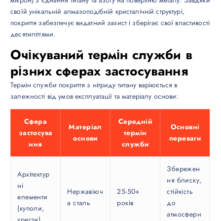
своїй унікальній алмазоподібній кристалічній структурі,
покриття забезпечує видатний захист і зберігає свої властивості
десятиліттями.
Очікуваний термін служби в
різних сферах застосування
Термін служби покриття з нітриду титану варіюється в
залежності від умов експлуатації та матеріалу основи:
Сфера
Середній
Матеріал
Основні
застосува
термін
основи
переваги
ння
служби
Збережен
Архітектур
ня блиску,
ні
Нержавіюч
25-50+
стійкість
елементи
а сталь
років
до
(куполи,
атмосферн
хрести)