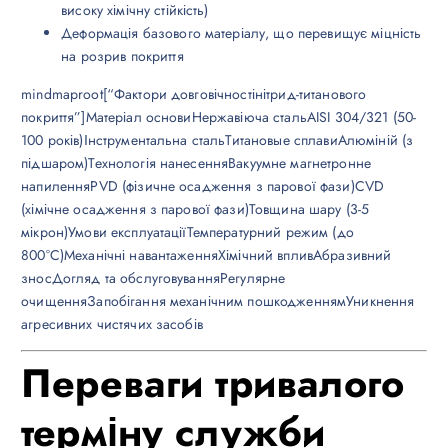
високу хімічну стійкість)
Деформація базового матеріалу, що перевищує міцність
на розрив покриття
mindmaproot[“Фактори довговічностінітрид-титанового
покриття”]Матеріал основиНержавіюча стальAISI 304/321 (50-
100 років)Інструментальна стальТитановые сплавиАлюміній (з
підшаром)Технологія нанесенняВакуумне магнетронне
напиленняPVD (фізичне осадження з парової фази)CVD
(хімічне осадження з парової фази)Товщина шару (3-5
мікрон)Умови експлуатаціїТемпературний режим (до
800°C)Механічні навантаженняХімічний впливАбразивний
зносДогляд та обслуговуванняРегулярне
очищенняЗапобігання механічним пошкодженнямУникнення
агресивних чистячих засобів
Переваги тривалого
терміну служби