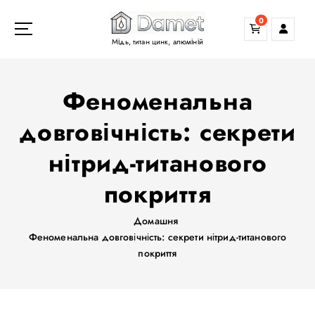
П
0
е
р
Мідь, титан цинк, алюміній
е
й
т
Феноменальна
и
д
довговічність: секрети
о
нітрид-титанового
в
м
покриття
і
с
т
Домашня
у
Феноменальна довговічність: секрети нітрид-титанового
покриття