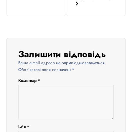
г
а
ц
і
Залишити відповідь
я
Ваша e-mail адреса не оприлюднюватиметься.
Обов’язкові поля позначені
*
з
Коментар
*
а
п
и
Ім'я
*