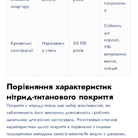
потускнінн
інтер’єру
я
Стійкість
до
корозії,
Кровельні
Нержавіюч
50-100
УФ-
конструкції
а сталь
років
випроміню
вання,
опадів
Порівняння характеристик
нітрид-титанового покриття
Покриття з нітриду титану має набір властивостей, які
забезпечують його виключну довговічність і роблять
ідеальним для різних застосувань. Розглянемо ключові
характеристики цього покриття в порівнянні з іншими
поширеними методами захисту металів:Як видно з діаграми,