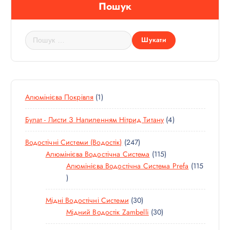
Пошук
П
о
ш
у
к
:
1
Алюмінієва Покрівля
1
Т
4
Булат - Листи З Напиленням Нітрид Титану
4
О
Т
В
2
Водостічні Системи (водостік)
247
О
А
4
1
Алюмінієва Водостічна Система
115
В
Р
7
1
Алюмінієва Водостічна Система Prefa
115
А
1
Т
5
Р
1
О
Т
И
3
Мідні Водостічні Системи
30
5
В
О
0
3
Мідний Водостік Zambelli
30
Т
А
В
Т
0
О
Р
А