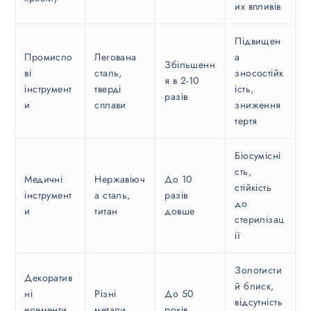
их впливів
Підвищен
Промисло
Легована
а
Збільшенн
ві
сталь,
зносостійк
я в 2-10
інструмент
тверді
ість,
разів
и
сплави
зниження
тертя
Біосумісні
сть,
Медичні
Нержавіюч
До 10
стійкість
інструмент
а сталь,
разів
до
и
титан
довше
стерилізац
ії
Золотисти
Декоратив
й блиск,
ні
Різні
До 50
відсутність
елементи
метали
років