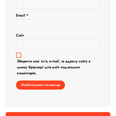
с
і
Email
*
в
Сайт
Зберегти моє ім'я, e-mail, та адресу сайту в
цьому браузері для моїх подальших
коментарів.