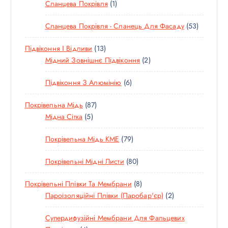
3
1
Сланцева Покрівля
1
А
В
Т
Т
Р
А
5
Сланцева Покрівля - Сланець Для Фасаду
53
О
О
Р
3
В
В
1
Підвіконня І Відливи
13
Т
А
А
3
2
Мідний Зовнішнє Підвіконня
2
О
Р
Р
Т
Т
В
И
6
Підвіконня З Алюмінію
6
О
О
А
Т
В
В
Р
8
Покрівельна Мідь
87
О
А
А
И
5
7
Мідна Сітка
5
В
Р
Р
Т
Т
А
І
И
7
Покрівельна Мідь KME
79
О
О
Р
В
9
В
В
І
8
Покрівельні Мідні Листи
80
Т
А
А
В
0
О
Р
Р
8
Покрівельні Плівки Та Мембрани
8
Т
В
І
І
Т
2
Пароізоляційні Плівки (паробар'єр)
2
О
А
В
В
О
Т
В
Р
Супердифузійні Мембрани Для Фальцевих
В
О
А
І