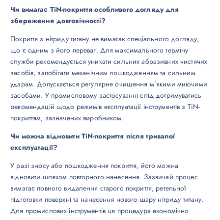
Чи вимагає TiN-покриття особливого догляду для
збереження довговічності?
Покриття з нітриду титану не вимагає спеціального догляду,
що є одним з його переваг. Для максимального терміну
служби рекомендується уникати сильних абразивних чистячих
засобів, запобігати механічним пошкодженням та сильним
ударам. Допускається регулярне очищення м’якими миючими
засобами. У промисловому застосуванні слід дотримуватись
рекомендацій щодо режимів експлуатації інструментів з TiN-
покриттям, зазначених виробником.
Чи можна відновити TiN-покриття після тривалої
експлуатації?
У разі зносу або пошкодження покриття, його можна
відновити шляхом повторного нанесення. Зазвичай процес
вимагає повного видалення старого покриття, ретельної
підготовки поверхні та нанесення нового шару нітриду титану.
Для промислових інструментів ця процедура економічно