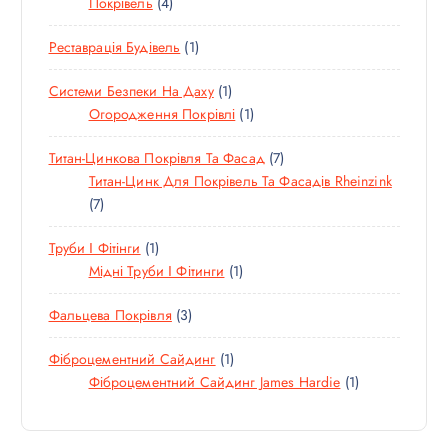
4
Покрівель
4
А
В
Р
В
Т
Р
А
І
1
Реставрація Будівель
1
О
І
Р
В
Т
В
В
И
1
Системи Безпеки На Даху
1
О
А
Т
1
Огородження Покрівлі
1
В
Р
О
Т
А
И
7
Титан-Цинкова Покрівля Та Фасад
7
В
О
Р
Т
Титан-Цинк Для Покрівель Та Фасадів Rheinzink
А
В
7
О
7
Р
А
Т
В
Р
1
Труби І Фітінги
1
О
А
Т
1
Мідні Труби І Фітинги
1
В
Р
О
Т
А
І
3
Фальцева Покрівля
3
В
О
Р
В
Т
А
В
І
1
Фіброцементний Сайдинг
1
О
Р
А
В
Т
1
Фіброцементний Сайдинг James Hardie
1
В
Р
О
Т
А
В
О
Р