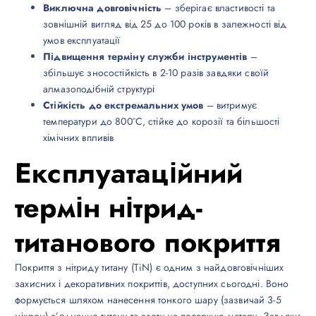
Виключна довговічність
– зберігає властивості та
зовнішній вигляд від 25 до 100 років в залежності від
умов експлуатації
Підвищення терміну служби інструментів
–
збільшує зносостійкість в 2-10 разів завдяки своїй
алмазоподібній структурі
Стійкість до екстремальних умов
– витримує
температури до 800°C, стійке до корозії та більшості
хімічних впливів
Експлуатаційний
термін нітрид-
титанового покриття
Покриття з нітриду титану (TiN) є одним з найдовговічніших
захисних і декоративних покриттів, доступних сьогодні. Воно
формується шляхом нанесення тонкого шару (зазвичай 3-5
мікрон) з’єднання титану та азоту на поверхню металу. Завдяки