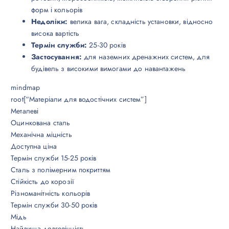
форм і кольорів
Недоліки:
велика вага, складність установки, відносно
висока вартість
Термін служби:
25-30 років
Застосування:
для наземних дренажних систем, для
будівель з високими вимогами до навантажень
mindmap
root[“Матеріали для водостічних систем”]
Металеві
Оцинкована сталь
Механічна міцність
Доступна ціна
Термін служби 15-25 років
Сталь з полімерним покриттям
Стійкість до корозії
Різноманітність кольорів
Термін служби 30-50 років
Мідь
Найвища довговічність