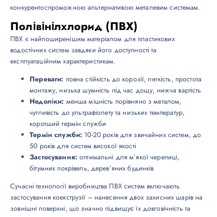
конкурентоспроможною альтернативою металевим системам.
Полівінілхлорид (ПВХ)
ПВХ є найпоширенішим матеріалом для пластикових
водостічних систем завдяки його доступності та
експлуатаційним характеристикам.
Переваги:
повна стійкість до корозії, легкість, простота
монтажу, низька шумність під час дощу, нижча вартість
Недоліки:
менша міцність порівняно з металом,
чутливість до ультрафіолету та низьких температур,
коротший термін служби
Термін служби:
10-20 років для звичайних систем, до
50 років для систем високої якості
Застосування:
оптимальні для м’якої черепиці,
бітумних покрівель, дерев’яних будинків
Сучасні технології виробництва ПВХ систем включають
застосування коекструзії – нанесення двох захисних шарів на
зовнішні поверхні, що значно підвищує їх довговічність та