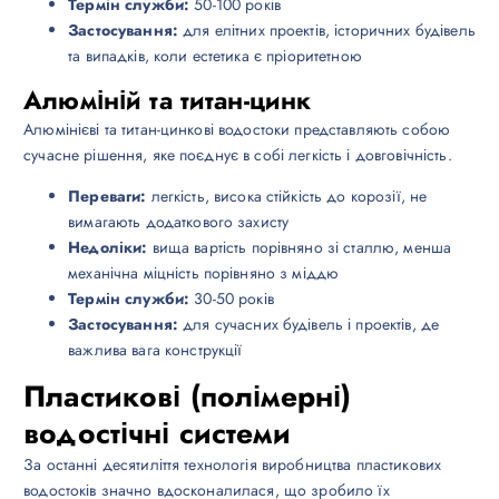
Термін служби:
50-100 років
Застосування:
для елітних проектів, історичних будівель
та випадків, коли естетика є пріоритетною
Алюміній та титан-цинк
Алюмінієві та титан-цинкові водостоки представляють собою
сучасне рішення, яке поєднує в собі легкість і довговічність.
Переваги:
легкість, висока стійкість до корозії, не
вимагають додаткового захисту
Недоліки:
вища вартість порівняно зі сталлю, менша
механічна міцність порівняно з міддю
Термін служби:
30-50 років
Застосування:
для сучасних будівель і проектів, де
важлива вага конструкції
Пластикові (полімерні)
водостічні системи
За останні десятиліття технологія виробництва пластикових
водостоків значно вдосконалилася, що зробило їх