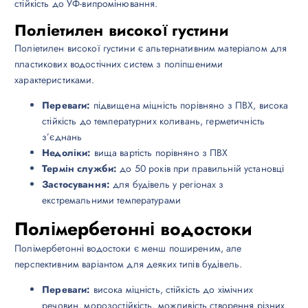
стійкість до УФ-випромінювання.
Поліетилен високої густини
Поліетилен високої густини є альтернативним матеріалом для
пластикових водостічних систем з поліпшеними
характеристиками.
Переваги:
підвищена міцність порівняно з ПВХ, висока
стійкість до температурних коливань, герметичність
з’єднань
Недоліки:
вища вартість порівняно з ПВХ
Термін служби:
до 50 років при правильній установці
Застосування:
для будівель у регіонах з
екстремальними температурами
Полімербетонні водостоки
Полімербетонні водостоки є менш поширеним, але
перспективним варіантом для деяких типів будівель.
Переваги:
висока міцність, стійкість до хімічних
речовин, морозостійкість, можливість створення різних