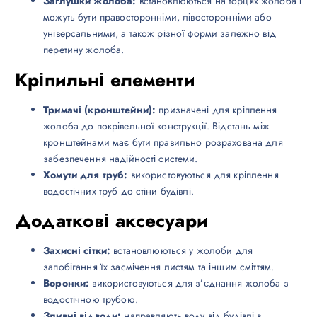
Заглушки жолоба:
встановлюються на торцях жолоба і
можуть бути правосторонніми, лівосторонніми або
універсальними, а також різної форми залежно від
перетину жолоба.
Кріпильні елементи
Тримачі (кронштейни):
призначені для кріплення
жолоба до покрівельної конструкції. Відстань між
кронштейнами має бути правильно розрахована для
забезпечення надійності системи.
Хомути для труб:
використовуються для кріплення
водостічних труб до стіни будівлі.
Додаткові аксесуари
Захисні сітки:
встановлюються у жолоби для
запобігання їх засмічення листям та іншим сміттям.
Воронки:
використовуються для з’єднання жолоба з
водостічною трубою.
Зливні відводи:
направляють воду від будівлі в