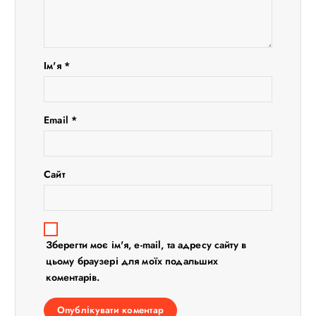
а
п
Ім'я
*
и
с
Email
*
і
Сайт
в
Зберегти моє ім'я, e-mail, та адресу сайту в
цьому браузері для моїх подальших
коментарів.