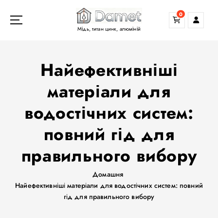
П
0
е
р
Мідь, титан цинк, алюміній
е
й
т
Найефективніші
и
д
матеріали для
о
водостічних систем:
в
м
повний гід для
і
с
правильного вибору
т
у
Домашня
Найефективніші матеріали для водостічних систем: повний
гід для правильного вибору