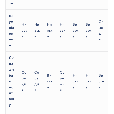
зії
Ш
ум
Се
Ни
Ни
Ни
Ни
Ви
Ви
оіз
ре
зьк
зьк
зьк
зьк
сок
сок
ол
дн
а
а
а
а
а
а
яці
я
я
Ск
ла
дн
Се
Се
Се
іст
Ви
Ни
Ни
Ви
ре
ре
ре
ь
сок
зьк
зьк
сок
дн
дн
дн
мо
а
а
а
а
я
я
я
нт
аж
у