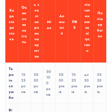
ь з
ліе
Оц
Ха
по
тил
ин
По
ра
лі
Ал
ен
ко
лім
кте
ме
Мі
юм
ПВ
вис
ва
ер
ри
рн
дь
іні
Х
ок
на
бет
сти
им
й
ої
ста
он
ка
по
гус
ль
кр
тин
итт
и
ям
Те
50-
рм
15-
30-
30-
10-
до
25-
10
ін
25
50
50
20
50
30
0
сл
ро
ро
рок
рок
рок
рок
ро
уж
ків
ків
ів
ів
ів
ів
ків
би
Ві