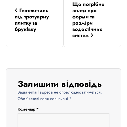
Що потрібно
а
Геотекстиль
знати про
під тротуарну
форми та
в
плитку та
розміри
бруківку
водостічних
систем
і
г
а
ц
Залишити відповідь
і
Ваша e-mail адреса не оприлюднюватиметься.
Обов’язкові поля позначені
*
я
Коментар
*
з