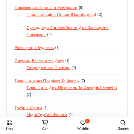
0
О
Р
Р
8
Покрівельні Плівки Та Мембрани
8
Т
В
І
І
Т
2
Пароізоляційні Плівки (паробар'єр)
2
О
А
В
В
О
Т
В
Р
Супердифузійні Мембрани Для Фальцевих
В
О
А
І
4
Покрівель
4
А
В
Р
В
Т
Р
А
І
1
Реставрація Будівель
1
О
І
Р
В
Т
В
В
И
1
Системи Безпеки На Даху
1
О
А
Т
1
Огородження Покрівлі
1
В
Р
О
Т
А
И
7
Титан-Цинкова Покрівля Та Фасад
7
В
О
Р
Т
Титан-Цинк Для Покрівель Та Фасадів Rheinzink
А
В
7
О
7
Р
А
Т
В
Р
1
Труби І Фітінги
1
О
А
Т
1
Мідні Труби І Фітинги
1
В
Р
О
Т
А
І
0
3
Фальцева Покрівля
3
В
О
Р
В
Shop
Cart
Wishlist
Search