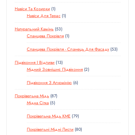
Т
В
А
И
1
Навіси Та Козирки
1
О
А
Р
Т
1
Навіси Для Терас
1
В
Р
О
Т
А
5
Натуральний Камінь
53
В
О
Р
3
1
Сланцева Покрівля
1
А
В
Т
Т
Р
А
5
Сланцева Покрівля - Сланець Для Фасаду
53
О
О
Р
3
В
В
1
Підвіконня І Відливи
13
Т
А
А
3
2
Мідний Зовнішнє Підвіконня
2
О
Р
Р
Т
Т
В
И
6
Підвіконня З Алюмінію
6
О
О
А
Т
В
В
Р
8
Покрівельна Мідь
87
О
А
А
И
5
7
Мідна Сітка
5
В
Р
Р
Т
Т
А
І
И
7
Покрівельна Мідь KME
79
О
О
Р
В
9
В
В
І
8
Покрівельні Мідні Листи
80
Т
А
А
В