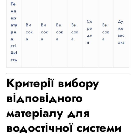
Те
мп
ер
Се
Ду
ату
Ви
Ви
Ви
Ви
Ви
ре
же
рн
сок
сок
сок
сок
сок
дн
вис
а
а
а
а
а
а
я
ока
сті
йкі
сть
Критерії вибору
відповідного
матеріалу для
водостічної системи