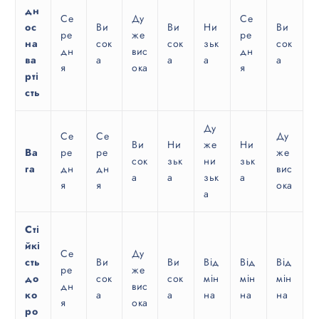
дн
Се
Ду
Се
ос
Ви
Ви
Ни
Ви
ре
же
ре
на
сок
сок
зьк
сок
дн
вис
дн
ва
а
а
а
а
я
ока
я
рті
сть
Ду
Се
Се
Ду
Ви
Ни
же
Ни
Ва
ре
ре
же
сок
зьк
ни
зьк
га
дн
дн
вис
а
а
зьк
а
я
я
ока
а
Сті
йкі
Се
Ду
сть
Ви
Ви
Від
Від
Від
ре
же
до
сок
сок
мін
мін
мін
дн
вис
ко
а
а
на
на
на
я
ока
ро