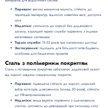
матеріалів для водостічних систем.
Переваги:
висока механічна міцність, стійкість до
перепадів температур, відносно невелика вага, доступна
ціна
Недоліки:
схильність до корозії без додаткового
захисту, коротший термін служби порівняно з іншими
металевими системами
Термін служби:
15-25 років при належному догляді
Застосування:
підходить для більшості типів будівель,
особливо для бюджетних проектів
Сталь з полімерним покриттям
Сталь з полімерним покриттям забезпечує додатковий захист
від корозії завдяки спеціальному покриттю.
Переваги:
підвищена стійкість до корозії, широкий
вибір кольорів, довговічність (понад 30 років), стійкість
до УФ-випромінювання
Недоліки:
вища вартість порівняно з оцинкованою
сталлю, чутливість до деформацій при сильному снігу