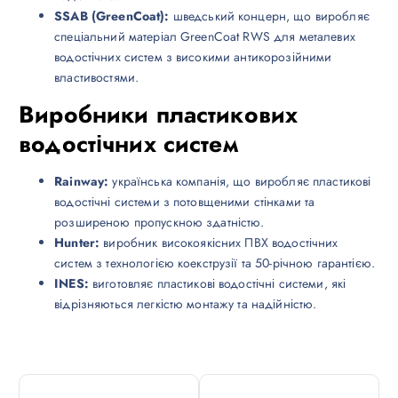
SSAB (GreenCoat):
шведський концерн, що виробляє
спеціальний матеріал GreenCoat RWS для металевих
водостічних систем з високими антикорозійними
властивостями.
Виробники пластикових
водостічних систем
Rainway:
українська компанія, що виробляє пластикові
водостічні системи з потовщеними стінками та
розширеною пропускною здатністю.
Hunter:
виробник високоякісних ПВХ водостічних
систем з технологією коекструзії та 50-річною гарантією.
INES:
виготовляє пластикові водостічні системи, які
відрізняються легкістю монтажу та надійністю.
Н