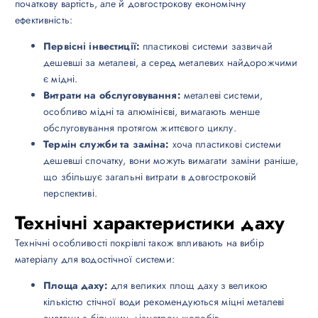
початкову вартість, але й довгострокову економічну
ефективність:
Первісні інвестиції:
пластикові системи зазвичай
дешевші за металеві, а серед металевих найдорожчими
є мідні.
Витрати на обслуговування:
металеві системи,
особливо мідні та алюмінієві, вимагають менше
обслуговування протягом життєвого циклу.
Термін служби та заміна:
хоча пластикові системи
дешевші спочатку, вони можуть вимагати заміни раніше,
що збільшує загальні витрати в довгостроковій
перспективі.
Технічні характеристики даху
Технічні особливості покрівлі також впливають на вибір
матеріалу для водостічної системи:
Площа даху:
для великих площ даху з великою
кількістю стічної води рекомендуються міцні металеві
системи з більшим діаметром жолобів.