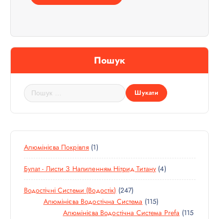
Пошук
П
о
ш
у
к
:
1
Алюмінієва Покрівля
1
Т
4
Булат - Листи З Напиленням Нітрид Титану
4
О
Т
В
2
Водостічні Системи (водостік)
247
О
А
4
1
Алюмінієва Водостічна Система
115
В
Р
7
1
Алюмінієва Водостічна Система Prefa
115
А