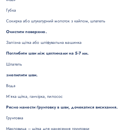
Губка
Сокирка або штукатурний молоток з кайлом, шпатель
Очистити поверхню.
Залізна щітка або шліфувальна машинка
Поглибити шви між цеглинами на 5-7 мм.
Шпатель
знепилити шви.
Вода
М’яка щітка, ганчірка, пилосос
Рясно нанести ґрунтовку в шви, дочекатися висихання.
Грунтовка
Макловица – щітка для нанесення грунтовки