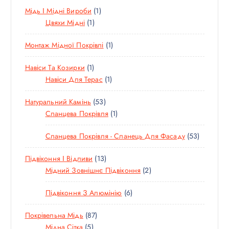
А
1
Мідь І Мідні Вироби
1
В
О
Р
1
Т
Цвяхи Мідні
1
А
В
І
Т
О
Р
А
В
1
Монтаж Мідної Покрівлі
1
О
В
И
Р
Т
В
А
И
1
Навіси Та Козирки
1
О
А
Р
Т
1
Навіси Для Терас
1
В
Р
О
Т
А
5
Натуральний Камінь
53
В
О
Р
3
1
Сланцева Покрівля
1
А
В
Т
Т
Р
А
5
Сланцева Покрівля - Сланець Для Фасаду
53
О
О
Р
3
В
В
1
Підвіконня І Відливи
13
Т
А
А
3
2
Мідний Зовнішнє Підвіконня
2
О
Р
Р
Т
Т
В
И
6
Підвіконня З Алюмінію
6
О
О
А
Т
В
В
Р
8
Покрівельна Мідь
87
О
А
А
И
5
7
Мідна Сітка
5
В
Р
Р