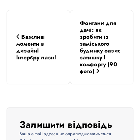
Н
Фонтани для
а
дачі: як
Важливі
зробити із
в
моменти в
заміського
дизайні
будинку оазис
інтерєру лазні
затишку і
і
комфорту (90
фото)
г
а
ц
і
Залишити відповідь
Ваша e-mail адреса не оприлюднюватиметься.
я