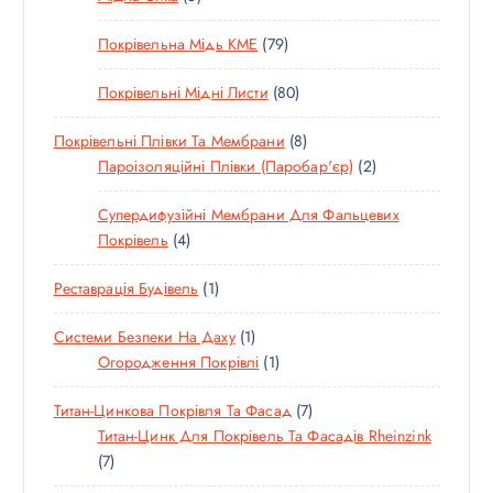
Т
Т
А
І
И
7
Покрівельна Мідь KME
79
О
О
Р
В
9
В
В
І
8
Покрівельні Мідні Листи
80
Т
А
А
В
0
О
Р
Р
8
Покрівельні Плівки Та Мембрани
8
Т
В
І
І
Т
2
Пароізоляційні Плівки (паробар'єр)
2
О
А
В
В
О
Т
В
Р
Супердифузійні Мембрани Для Фальцевих
В
О
А
І
4
Покрівель
4
А
В
Р
В
Т
Р
А
І
1
Реставрація Будівель
1
О
І
Р
В
Т
В
В
И
1
Системи Безпеки На Даху
1
О
А
Т
1
Огородження Покрівлі
1
В
Р
О
Т
А
И
7
Титан-Цинкова Покрівля Та Фасад
7
В
О
Р
Т
Титан-Цинк Для Покрівель Та Фасадів Rheinzink
А
В
7
О
7
Р
А
Т
В
Р