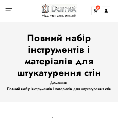
П
0
е
р
Мідь, титан цинк, алюміній
е
й
т
Повний набір
и
д
інструментів і
о
матеріалів для
в
м
штукатурення стін
і
с
т
Домашня
у
Повний набір інструментів і матеріалів для штукатурення стін