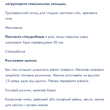
заґрунтувати спеціальним складом.
Ґрунтувальний склад для гладких цегляних стін, армована
сітка
Макловица
Покласти сітку-рабицю
в разі, якщо товщина шару
штукатурки буде перевищувати 20 мм.
Сітка-рабиця
Розставити маячки
Без них складно домогтися рівної поверхні. Металеві напрямні
закріпити гіпсовим розчином. Маячки розставити на відстані
1,5 метра один від одного. Рівнем перевірити рівність.
Гіпсовий розчин, металеві борти
Капронова нитка, рейковий або лазерний рівень, висок, кутник
для укісних і кутових маяків