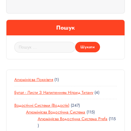
ц
і
Пошук
я
П
з
о
ш
а
у
к
п
:
1
Алюмінієва Покрівля
1
Т
и
4
Булат - Листи З Напиленням Нітрид Титану
4
О
Т
В
с
2
Водостічні Системи (водостік)
247
О
А
4
1
Алюмінієва Водостічна Система
115
В
Р
і
7
1
Алюмінієва Водостічна Система Prefa
115
А
1
Т
5
Р