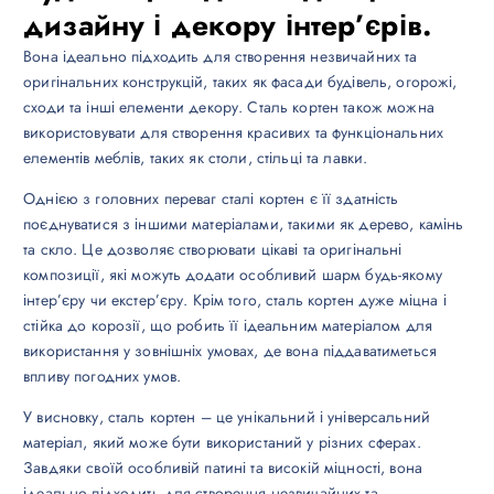
дизайну і декору інтер’єрів.
Вона ідеально підходить для створення незвичайних та
оригінальних конструкцій, таких як фасади будівель, огорожі,
сходи та інші елементи декору. Сталь кортен також можна
використовувати для створення красивих та функціональних
елементів меблів, таких як столи, стільці та лавки.
Однією з головних переваг сталі кортен є її здатність
поєднуватися з іншими матеріалами, такими як дерево, камінь
та скло. Це дозволяє створювати цікаві та оригінальні
композиції, які можуть додати особливий шарм будь-якому
інтер’єру чи екстер’єру. Крім того, сталь кортен дуже міцна і
стійка до корозії, що робить її ідеальним матеріалом для
використання у зовнішніх умовах, де вона піддаватиметься
впливу погодних умов.
У висновку, сталь кортен – це унікальний і універсальний
матеріал, який може бути використаний у різних сферах.
Завдяки своїй особливій патині та високій міцності, вона
ідеально підходить для створення незвичайних та