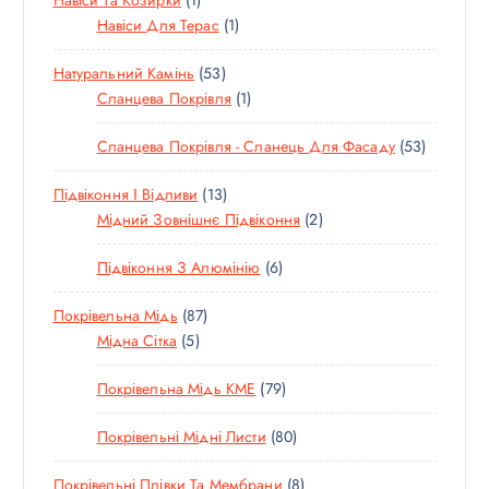
О
А
Р
Т
1
Навіси Для Терас
1
В
Р
О
Т
А
5
Натуральний Камінь
53
В
О
Р
3
1
Сланцева Покрівля
1
А
В
Т
Т
Р
А
5
Сланцева Покрівля - Сланець Для Фасаду
53
О
О
Р
3
В
В
1
Підвіконня І Відливи
13
Т
А
А
3
2
Мідний Зовнішнє Підвіконня
2
О
Р
Р
Т
Т
В
И
6
Підвіконня З Алюмінію
6
О
О
А
Т
В
В
Р
8
Покрівельна Мідь
87
О
А
А
И
5
7
Мідна Сітка
5
В
Р
Р
Т
Т
А
І
И
7
Покрівельна Мідь KME
79
О
О
Р
В
9
В
В
І
8
Покрівельні Мідні Листи
80
Т
А
А
В
0
О
Р
Р
8
Покрівельні Плівки Та Мембрани
8
Т
В