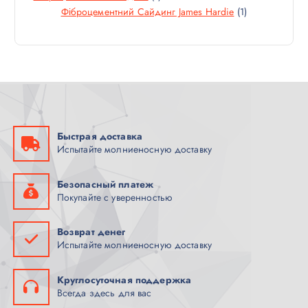
Т
1
Фіброцементний Сайдинг James Hardie
1
В
Р
О
Т
А
В
О
Р
А
В
И
Р
А
Р
Быстрая доставка
Испытайте молниеносную доставку
Безопасный платеж
Покупайте с уверенностью
Возврат денег
Испытайте молниеносную доставку
Круглосуточная поддержка
Всегда здесь для вас