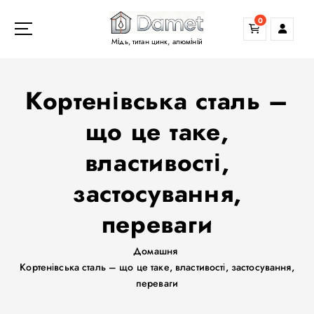
П
0
е
р
Мідь, титан цинк, алюміній
е
й
т
Кортенівська сталь –
и
д
що це таке,
о
властивості,
в
м
застосування,
і
с
переваги
т
у
Домашня
Кортенівська сталь – що це таке, властивості, застосування,
переваги