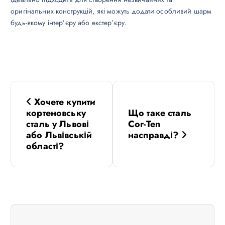
оригінальних конструкцій, які можуть додати особливий шарм
будь-якому інтер’єру або екстер’єру.
Н
Хочете купити
а
кортеновську
Що таке сталь
сталь у Львові
Cor-Ten
в
або Львівській
насправді?
області?
і
г
а