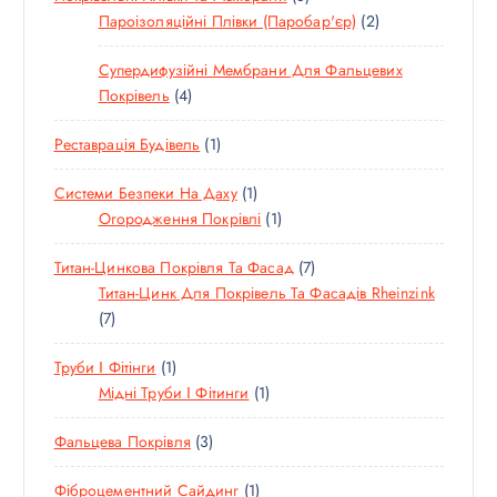
І
І
Т
2
Пароізоляційні Плівки (паробар'єр)
2
О
А
В
В
О
Т
В
Р
Супердифузійні Мембрани Для Фальцевих
В
О
А
І
4
Покрівель
4
А
В
Р
В
Т
Р
А
І
1
Реставрація Будівель
1
О
І
Р
В
Т
В
В
И
1
Системи Безпеки На Даху
1
О
А
Т
1
Огородження Покрівлі
1
В
Р
О
Т
А
И
7
Титан-Цинкова Покрівля Та Фасад
7
В
О
Р
Т
Титан-Цинк Для Покрівель Та Фасадів Rheinzink
А
В
7
О
7
Р
А
Т
В
Р
1
Труби І Фітінги
1
О
А
Т
1
Мідні Труби І Фітинги
1
В
Р
О
Т
А
І
3
Фальцева Покрівля
3
В
О
Р
В
Т
А
В
І
1
Фіброцементний Сайдинг
1
О
Р
А
В