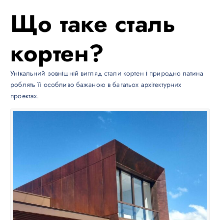
Що таке сталь
кортен?
Унікальний зовнішній вигляд стали кортен і природно патина
роблять її особливо бажаною в багатьох архітектурних
проектах.