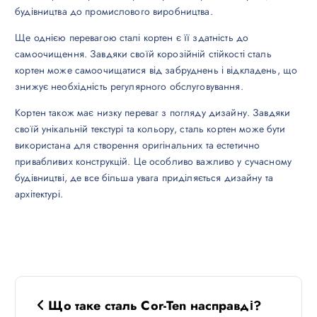
будівництва до промислового виробництва.
Ще однією перевагою сталі кортен є її здатність до
самоочищення. Завдяки своїй корозійній стійкості сталь
кортен може самоочищатися від забруднень і відкладень, що
знижує необхідність регулярного обслуговування.
Кортен також має низку переваг з погляду дизайну. Завдяки
своїй унікальній текстурі та кольору, сталь кортен може бути
використана для створення оригінальних та естетично
привабливих конструкцій. Це особливо важливо у сучасному
будівництві, де все більша увага приділяється дизайну та
архітектурі.
Н
Що таке сталь Cor-Ten насправді?