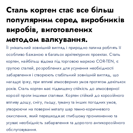
Сталь кортен стає все більш
популярним серед виробників
виробів, виготовлених
методом валкування.
Її унікальний зовнішній вигляд і природно патина роблять її
особливо бажаною в багатьох архітектурних проектах. Сталь
кортен, найбільш відома під торговою маркою COR-TEN, є
групою сталей, розроблених для усунення необхідності
забарвлення і створюють стабільний зовнішній вигляд, що
нагадує іржу, при впливі атмосферних умов протягом декількох
років. Сталь кортен має підвищену стійкість до атмосферної
корозії проти іншими сталями. Кортен стійкий до корозійного
впливу дощу, снігу, льоду, туману та інших погодних умов,
утворюючи на поверхні металу шар темно-коричневого
окислення, який перешкоджає глибшому проникненню та
усуває необхідність забарвлення та дорогого антикорозійного
обслуговування.