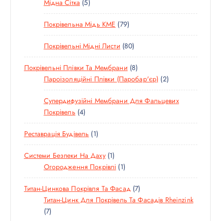
5
7
Мідна Сітка
5
В
Р
Р
Т
Т
А
І
И
7
Покрівельна Мідь KME
79
О
О
Р
В
9
В
В
І
8
Покрівельні Мідні Листи
80
Т
А
А
В
0
О
Р
Р
8
Покрівельні Плівки Та Мембрани
8
Т
В
І
І
Т
2
Пароізоляційні Плівки (паробар'єр)
2
О
А
В
В
О
Т
В
Р
Супердифузійні Мембрани Для Фальцевих
В
О
А
І
4
Покрівель
4
А
В
Р
В
Т
Р
А
І
1
Реставрація Будівель
1
О
І
Р
В
Т
В
В
И
1
Системи Безпеки На Даху
1
О
А
Т
1
Огородження Покрівлі
1
В
Р
О
Т
А
И
7
Титан-Цинкова Покрівля Та Фасад
7
В
О
Р
Т
Титан-Цинк Для Покрівель Та Фасадів Rheinzink
А
В
7
О
7
Р
А