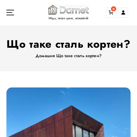
П
0
е
р
Мідь, титан цинк, алюміній
е
й
т
Що таке сталь кортен?
и
д
Домашня
Що таке сталь кортен?
о
в
м
і
с
т
у