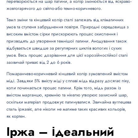
перетворюється на шар патини, а колір змінюється від яскраво-
жовтогарячого до світло-або темно-коричневого.
Темп зміни та кінцевий колір сталі залежать від кліматичних
умов та ступеня забруднення повітря. Природні середовища з
високим вмістом сірки прискорюють процес окислення і
призводять до утворення темнішої патини. Анодування також
відбувається швидше за регулярних циклів вологих і сухих
умов. Весь процес дозрівання для цієї корозійностійкої сталі
зазвичай триває від 2 до 6 років.
Помаранчево-коричневий кінцевий колір зумовлений вмістом
міді. Завдяки 5% вмісту міді у сплаві мідь відразу досягає піку,
коли починається процес патини. Крім того, мідь разом із
вмістом марганцю, кремнію та нікелю утворює захисний шар,
оскільки матеріал продовжує патинуватися. Звичайна вуглецева
сталь іржавіє, але ніколи не матиме таких красивих кольорів,
як кортен.
Іржа – ідеальний