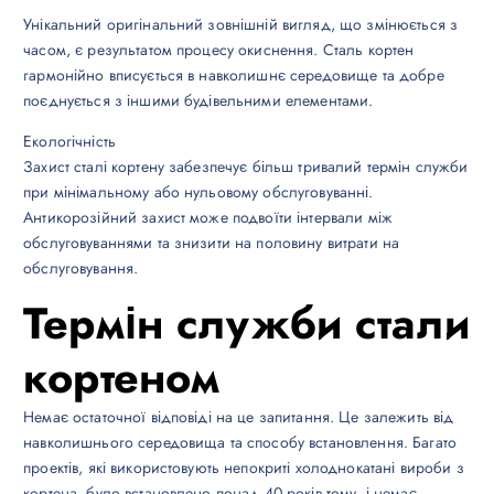
Унікальний оригінальний зовнішній вигляд, що змінюється з
часом, є результатом процесу окиснення. Сталь кортен
гармонійно вписується в навколишнє середовище та добре
поєднується з іншими будівельними елементами.
Екологічність
Захист сталі кортену забезпечує більш тривалий термін служби
при мінімальному або нульовому обслуговуванні.
Антикорозійний захист може подвоїти інтервали між
обслуговуваннями та знизити на половину витрати на
обслуговування.
Термін служби стали
кортеном
Немає остаточної відповіді на це запитання. Це залежить від
навколишнього середовища та способу встановлення. Багато
проектів, які використовують непокриті холоднокатані вироби з
кортена, було встановлено понад 40 років тому, і немає