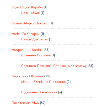
О
Т
А
1
Мідь І Мідні Вироби
1
В
О
Р
1
Т
Цвяхи Мідні
1
А
В
І
Т
О
Р
А
В
1
Монтаж Мідної Покрівлі
1
О
В
И
Р
Т
В
А
И
1
Навіси Та Козирки
1
О
А
Р
Т
1
Навіси Для Терас
1
В
Р
О
Т
А
5
Натуральний Камінь
53
В
О
Р
3
1
Сланцева Покрівля
1
А
В
Т
Т
Р
А
5
Сланцева Покрівля - Сланець Для Фасаду
53
О
О
Р
3
В
В
1
Підвіконня І Відливи
13
Т
А
А
3
2
Мідний Зовнішнє Підвіконня
2
О
Р
Р
Т
Т
В
И
6
Підвіконня З Алюмінію
6
О
О
А
Т
В
В
Р
8
Покрівельна Мідь
87
О
А
А
И