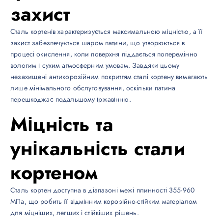
захист
Сталь кортенів характеризується максимальною міцністю, а її
захист забезпечується шаром патини, що утворюється в
процесі окислення, коли поверхня піддається поперемінно
вологим і сухим атмосферним умовам. Завдяки цьому
незахищені антикорозійним покриттям сталі кортену вимагають
лише мінімального обслуговування, оскільки патина
перешкоджає подальшому іржавінню.
Міцність та
унікальність стали
кортеном
Сталь кортен доступна в діапазоні межі плинності 355-960
МПа, що робить її відмінним корозійно-стійким матеріалом
для міцніших, легших і стійкіших рішень.