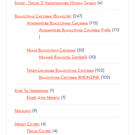
а
4
Булат - Листи З Напиленням Нітрид Титану
4
О
Т
В
п
2
Водостічні Системи (водостік)
247
О
А
4
1
Алюмінієва Водостічна Система
115
В
Р
и
7
1
Алюмінієва Водостічна Система Prefa
115
А
1
Т
5
Р
с
1
О
Т
И
3
Мідні Водостічні Системи
30
5
В
О
і
0
3
Мідний Водостік Zambelli
30
Т
А
В
Т
0
О
Р
А
1
Титан-Цинкова Водостічна Система
102
О
Т
в
В
І
Р
0
1
Водостічна Система RHEINZINK
102
В
О
А
В
І
2
0
А
В
Р
В
1
Клеї Та Герметики
1
Т
2
Р
А
І
Т
1
Клей Для Металу
1
О
Т
І
Р
В
О
Т
В
О
В
І
9
Магазин
9
В
О
А
В
В
Т
А
В
Р
А
4
Метал Corten
4
О
Р
А
И
Р
Т
4
Листи Corten
4
В
Р
И