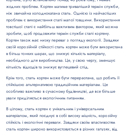
жодних проблем. Кортен матиме триваліший термін служби,
ніж звичайна холоднокатана сталь. Однією із найчастіших
проблем є використання сталі малої товщини. Використання
товстішої сталі є найбільш важливим фактором, який можна
зробити, щоб продовжити термін служби сталі кортену.
Кортен також має низку переваг з погляду екології. Завдяки
своїй корозійній стійкості сталь кортен може бути використана
в більш тонких шарах, що знижує кількість матеріалу,
необхідного для виробництва. Це, у свою чергу, зменшує
кількість відходів та знижує вуглецевий слід.
Крім того, сталь кортен може бути перераотана, що робить її
стійкішою альтернативою традиційним матеріалам. Це
особливо важливо в сучасному будівництві, де все більше
уваги приділяється екологічним питанням.
В цілому, сталь кортен є унікальним і універсальним
матеріалом, який поєднує в собі високу міцність, корозійну
стійкість і екологічні переваги. Завдяки своїм властивостям
сталь кортен широко використовується в різних галузях, від