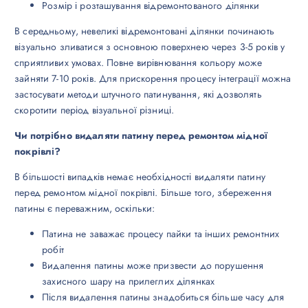
Розмір і розташування відремонтованого ділянки
В середньому, невеликі відремонтовані ділянки починають
візуально зливатися з основною поверхнею через 3-5 років у
сприятливих умовах. Повне вирівнювання кольору може
зайняти 7-10 років. Для прискорення процесу інтеграції можна
застосувати методи штучного патинування, які дозволять
скоротити період візуальної різниці.
Чи потрібно видаляти патину перед ремонтом мідної
покрівлі?
В більшості випадків немає необхідності видаляти патину
перед ремонтом мідної покрівлі. Більше того, збереження
патины є переважним, оскільки:
Патина не заважає процесу пайки та інших ремонтних
робіт
Видалення патины може призвести до порушення
захисного шару на прилеглих ділянках
Після видалення патины знадобиться більше часу для