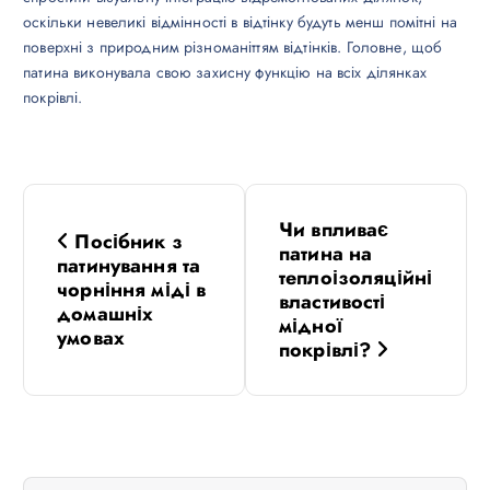
оскільки невеликі відмінності в відтінку будуть менш помітні на
поверхні з природним різноманіттям відтінків. Головне, щоб
патина виконувала свою захисну функцію на всіх ділянках
покрівлі.
Н
Чи впливає
Посібник з
а
патина на
патинування та
теплоізоляційні
чорніння міді в
в
властивості
домашніх
мідної
умовах
покрівлі?
і
г
а