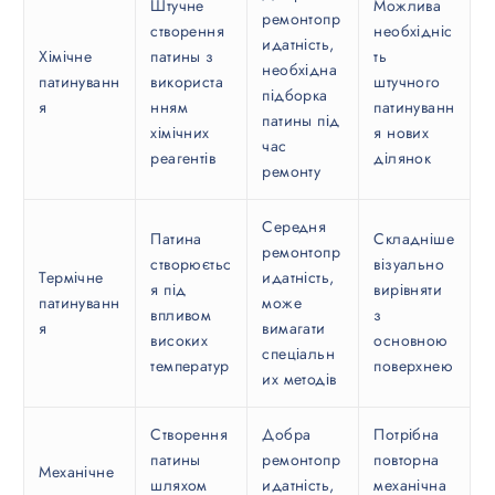
Штучне
Можлива
ремонтопр
створення
необхідніс
идатність,
Хімічне
патины з
ть
необхідна
патинуванн
використа
штучного
підборка
я
нням
патинуванн
патины під
хімічних
я нових
час
реагентів
ділянок
ремонту
Середня
Патина
Складніше
ремонтопр
створюєтьс
візуально
Термічне
идатність,
я під
вирівняти
патинуванн
може
впливом
з
я
вимагати
високих
основною
спеціальн
температур
поверхнею
их методів
Створення
Добра
Потрібна
патины
ремонтопр
повторна
Механічне
шляхом
идатність,
механічна