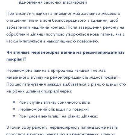
відновлення захисних властивостей
При виконанні пайки патинованої міді достатньо місцевого
очищення тільки в зоні безпосереднього з’єднання, щоб
забезпечити надійний контакт. Після завершення ремонту на
обробленій ділянці поступово утворюється нова патина, яка з
часом інтегрується з навколишньою поверхнею.
Чи впливає нерівномірна патина на ремонтопридатність
покрівлі?
Нерівномірна патина є природним явищем і не має
негативного впливу на ремонтопридатність мідної покрівлі.
Процес патинування завжди відбувається з різною швидкістю
на різних ділянках покрівлі через:
Різну ступінь впливу сонячного світла
Нерівномірний стік води по поверхні
Різні умови вентиляції на різних ділянках
З точки зору ремонту, нерівномірність патины може навіть
спростити візуальну інтеграцію відремонтованих ділянок,