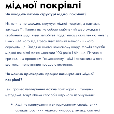
мідної покрівлі
Чи шкодить патина структурі мідної покрівлі?
Ні, патина не шкодить структурі мідної покрівлі, а навпаки,
захищає її. Патина являє собою стабільний шар оксидів і
карбонатів міді, який запобігає подальшому окисленню металу
і захищає його від агресивних впливів навколишнього
середовища. Завдяки цьому захисному шару, термін служби
мідної покрівлі може досягати 100 років і більше. Патина є
природним процесом “самозахисту” міді і показником того,
що метал призупинив процес окислення.
Чи можна прискорити процес патинування мідної
покрівлі?
Так, процес патинування можна прискорити штучними
методами. Існує кілька способів штучного патинування:
Хімічне патинування з використанням спеціальних
складів (розчини мідного купоросу, аміаку, соляної