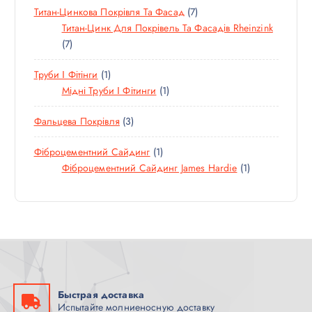
7
Титан-Цинкова Покрівля Та Фасад
7
В
О
Р
Т
Титан-Цинк Для Покрівель Та Фасадів Rheinzink
А
В
7
О
7
Р
А
Т
В
Р
1
Труби І Фітінги
1
О
А
Т
1
Мідні Труби І Фітинги
1
В
Р
О
Т
А
І
3
Фальцева Покрівля
3
В
О
Р
В
Т
А
В
І
1
Фіброцементний Сайдинг
1
О
Р
А
В
Т
1
Фіброцементний Сайдинг James Hardie
1
В
Р
О
Т
А
В
О
Р
А
В
И
Р
А
Р
Быстрая доставка
Испытайте молниеносную доставку