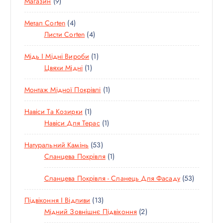
9
Магазин
9
В
О
А
В
В
Т
А
В
Р
А
4
Метал Corten
4
О
Р
А
И
Р
Т
4
Листи Corten
4
В
Р
И
О
Т
А
1
Мідь І Мідні Вироби
1
В
О
Р
1
Т
Цвяхи Мідні
1
А
В
І
Т
О
Р
А
В
1
Монтаж Мідної Покрівлі
1
О
В
И
Р
Т
В
А
И
1
Навіси Та Козирки
1
О
А
Р
Т
1
Навіси Для Терас
1
В
Р
О
Т
А
5
Натуральний Камінь
53
В
О
Р
3
1
Сланцева Покрівля
1
А
В
Т
Т
Р
А
5
Сланцева Покрівля - Сланець Для Фасаду
53
О
О
Р
3
В
В
1
Підвіконня І Відливи
13
Т
А
А
3
2
Мідний Зовнішнє Підвіконня
2
О
Р
Р
Т
Т