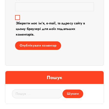
в
Зберегти моє ім'я, e-mail, та адресу сайту в
цьому браузері для моїх подальших
коментарів.
Пошук
П
о
ш
у