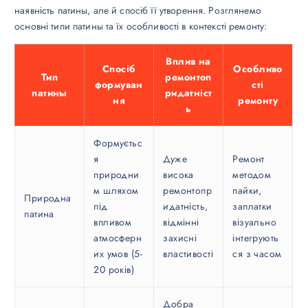
наявність патины, але й спосіб її утворення. Розглянемо
основні типи патины та їх особливості в контексті ремонту:
Вплив на
Спосіб
Особливо
Тип
ремонтоп
формуван
сті
патины
ридатніст
ня
ремонту
ь
Формуєтьс
я
Дуже
Ремонт
природни
висока
методом
м шляхом
ремонтопр
пайки,
Природна
під
идатність,
заплатки
патина
впливом
відмінні
візуально
атмосферн
захисні
інтегрують
их умов (5-
властивості
ся з часом
20 років)
Добра