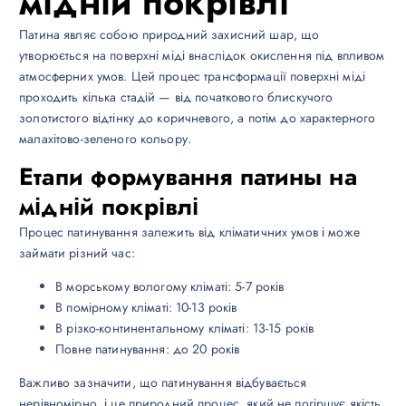
мідній покрівлі
Патина являє собою природний захисний шар, що
утворюється на поверхні міді внаслідок окислення під впливом
атмосферних умов. Цей процес трансформації поверхні міді
проходить кілька стадій — від початкового блискучого
золотистого відтінку до коричневого, а потім до характерного
малахітово-зеленого кольору.
Етапи формування патины на
мідній покрівлі
Процес патинування залежить від кліматичних умов і може
займати різний час:
В морському вологому кліматі: 5-7 років
В помірному кліматі: 10-13 років
В різко-континентальному кліматі: 13-15 років
Повне патинування: до 20 років
Важливо зазначити, що патинування відбувається
нерівномірно, і це природний процес, який не погіршує якість