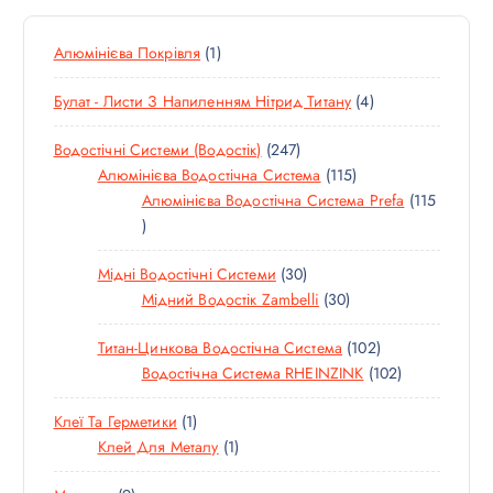
к
:
1
Алюмінієва Покрівля
1
Т
4
Булат - Листи З Напиленням Нітрид Титану
4
О
Т
В
2
Водостічні Системи (водостік)
247
О
А
4
1
Алюмінієва Водостічна Система
115
В
Р
7
1
Алюмінієва Водостічна Система Prefa
115
А
1
Т
5
Р
1
О
Т
И
3
Мідні Водостічні Системи
30
5
В
О
0
3
Мідний Водостік Zambelli
30
Т
А
В
Т
0
О
Р
А
1
Титан-Цинкова Водостічна Система
102
О
Т
В
І
Р
0
1
Водостічна Система RHEINZINK
102
В
О
А
В
І
2
0
А
В
Р
В
1
Клеї Та Герметики
1
Т
2
Р
А
І
Т
1
Клей Для Металу
1
О
Т
І
Р
В
О
Т
В
О
В
І