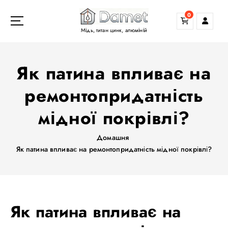
П
0
е
р
Мідь, титан цинк, алюміній
е
й
т
Як патина впливає на
и
д
ремонтопридатність
о
мідної покрівлі?
в
м
і
Домашня
с
Як патина впливає на ремонтопридатність мідної покрівлі?
т
у
Як патина впливає на