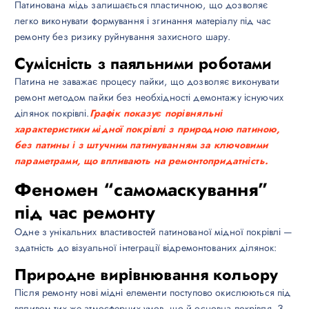
Патинована мідь залишається пластичною, що дозволяє
легко виконувати формування і згинання матеріалу під час
ремонту без ризику руйнування захисного шару.
Сумісність з паяльними роботами
Патина не заважає процесу пайки, що дозволяє виконувати
ремонт методом пайки без необхідності демонтажу існуючих
ділянок покрівлі.
Графік показує порівняльні
характеристики мідної покрівлі з природною патиною,
без патины і з штучним патинуванням за ключовими
параметрами, що впливають на ремонтопридатність.
Феномен “самомаскування”
під час ремонту
Одне з унікальних властивостей патинованої мідної покрівлі —
здатність до візуальної інтеграції відремонтованих ділянок:
Природне вирівнювання кольору
Після ремонту нові мідні елементи поступово окислюються під
впливом тих же атмосферних умов, що й основна покрівля. З