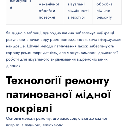
патинуванн
механічної
візуальні
обробка
я
обробки
відмінності
під час
поверхні
в текстурі
ремонту
Як видно з таблиці, природна патина забезпечує найкращі
результати з точки зору ремонтопридатності, хоча і формується
найдовше. Штучні методи патинування також забезпечують
хорошу ремонтопридатність, але можуть вимагати додаткової
роботи для візуального вирівнювання відремонтованих
ділянок.
Технології ремонту
патинованої мідної
покрівлі
Основні методи ремонту, що застосовуються до мідної
покрівлі з патиною, включають: