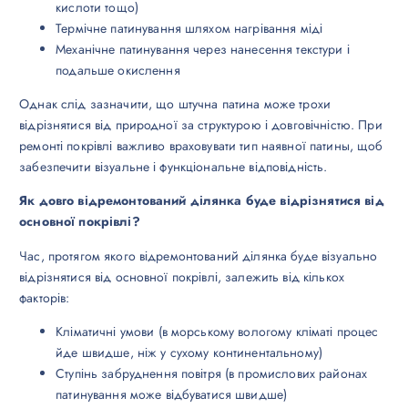
кислоти тощо)
Термічне патинування шляхом нагрівання міді
Механічне патинування через нанесення текстури і
подальше окислення
Однак слід зазначити, що штучна патина може трохи
відрізнятися від природної за структурою і довговічністю. При
ремонті покрівлі важливо враховувати тип наявної патины, щоб
забезпечити візуальне і функціональне відповідність.
Як довго відремонтований ділянка буде відрізнятися від
основної покрівлі?
Час, протягом якого відремонтований ділянка буде візуально
відрізнятися від основної покрівлі, залежить від кількох
факторів:
Кліматичні умови (в морському вологому кліматі процес
йде швидше, ніж у сухому континентальному)
Ступінь забруднення повітря (в промислових районах
патинування може відбуватися швидше)