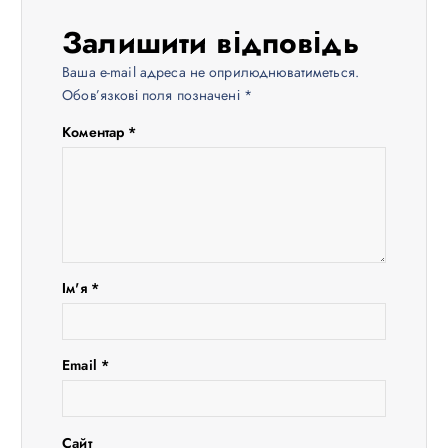
ц
Залишити відповідь
і
Ваша e-mail адреса не оприлюднюватиметься.
Обов’язкові поля позначені
*
я
Коментар
*
з
а
п
Ім'я
*
и
с
Email
*
і
Сайт