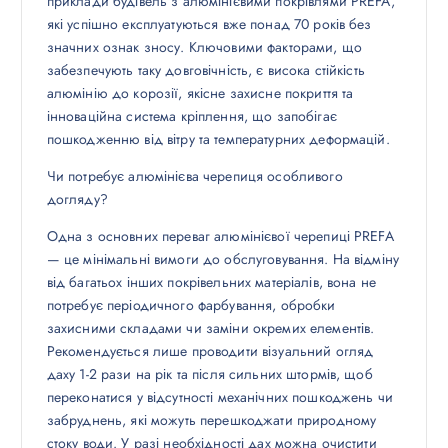
приклади будівель з алюмінієвими покрівлями PREFA,
які успішно експлуатуються вже понад 70 років без
значних ознак зносу. Ключовими факторами, що
забезпечують таку довговічність, є висока стійкість
алюмінію до корозії, якісне захисне покриття та
інноваційна система кріплення, що запобігає
пошкодженню від вітру та температурних деформацій.
Чи потребує алюмінієва черепиця особливого
догляду?
Одна з основних переваг алюмінієвої черепиці PREFA
— це мінімальні вимоги до обслуговування. На відміну
від багатьох інших покрівельних матеріалів, вона не
потребує періодичного фарбування, обробки
захисними складами чи заміни окремих елементів.
Рекомендується лише проводити візуальний огляд
даху 1-2 рази на рік та після сильних штормів, щоб
переконатися у відсутності механічних пошкоджень чи
забруднень, які можуть перешкоджати природному
стоку води. У разі необхідності дах можна очистити