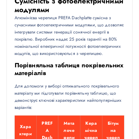
Сумісність з фотоелектричними
модулями
Алюмінієва черепиця PREFA Dachplatte сумісна з
сучасними фотоелектричними модулями, що дозволяє
інтегрувати системи генерації сонячної енергії в
покрівлю. Виробник надає 25 років гарантії на 80%
номінальної електричної потужності фотоелектричних
модулів, що використовуються з черепицею.
Порівняльна таблиця покрівельних
матеріалів
Для допомоги у виборі оптимального покрівельного
матеріалу ми підготували порівняльну таблицю, що
демонструє ключові характеристики найпопулярніших
варіантів:
PREF
Мета
Кера
Бітум
Хара
A
лоче
мічна
на
ктери
Dach
репи
череп
череп