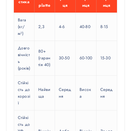
стика
platte
ця
иця
иця
Вага
(кг/
2,3
4-6
40-80
8-15
м²)
Довго
80+
вічніст
(гаран
30-50
60-100
15-30
ь
тія 40)
(років)
Стійкі
сть до
Найви
Серед
Висок
Серед
корозі
ща
ня
а
ня
ї
Стійкі
сть до