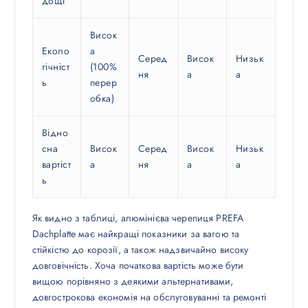
дощі
Висок
Еколо
а
Серед
Висок
Низьк
гічніст
(100%
ня
а
а
ь
перер
обка)
Відно
сна
Висок
Серед
Висок
Низьк
вартіст
а
ня
а
а
ь
Як видно з таблиці, алюмінієва черепиця PREFA
Dachplatte має найкращі показники за вагою та
стійкістю до корозії, а також надзвичайно високу
довговічність. Хоча початкова вартість може бути
вищою порівняно з деякими альтернативами,
довгострокова економія на обслуговуванні та ремонті