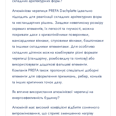
складних архітектурних форм?
Алюмінієва черепиця PREFA Dachplatte ідеально
підходить для реалізації складних архітектурних форм
та нестандартних рішень. Завдяки невеликому розміру
окремих елементів, їх легкості та гнучкості, можна
покривати дахи з криволінійними поверхнями,
мансардними вікнами, слуховими вікнами, башточками
та іншими складними елементами. Для особливо
складних ділянок можна комбінувати різні формати
черепиці (стандартну, ромбовидну та гонтову) або
використовувати додаткові фальцеві елементи.
Компанія PREFA також пропонує спеціальні доборні
елементи для оформлення примикань, ребер, коньків
та інших критичних точок даху.
Як вплине використання алюмінієвої черепиці на
енергоефективність будинку?
Алюміній має високий коефіцієнт відбиття сонячного
випромінювання, що сприяє зменшенню нагріву