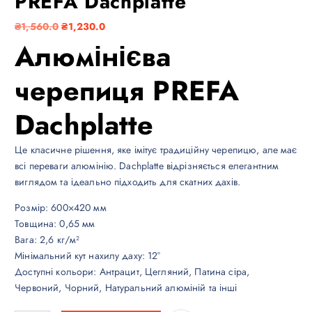
PREFA Dachplatte
О
П
₴
1,560.0
₴
1,230.0
р
о
Алюмінієва
и
т
г
о
черепиця PREFA
і
ч
н
н
Dachplatte
а
а
л
ц
Це класичне рішення, яке імітує традиційну черепицю, але має
ь
і
всі переваги алюмінію. Dachplatte відрізняється елегантним
н
н
виглядом та ідеально підходить для скатних дахів.
а
а
ц
:
Розмір: 600×420 мм
і
₴
Товщина: 0,65 мм
н
1
Вага: 2,6 кг/м²
а
,
Мінімальний кут нахилу даху: 12°
:
2
Доступні кольори: Антрацит, Цегляний, Патина сіра,
₴
3
Червоний, Чорний, Натуральний алюміній та інші
1
0