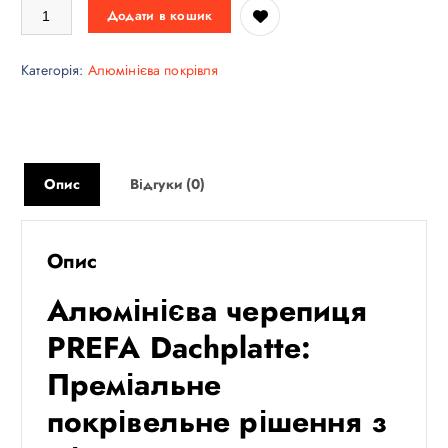
,
.
Алюмінієва черепиця PREFA Dachplatte кількість
Додати в кошик
5
0
6
.
Категорія:
Алюмінієва покрівля
0
.
0
.
Опис
Відгуки (0)
Опис
Алюмінієва черепиця
PREFA Dachplatte:
Преміальне
покрівельне рішення з