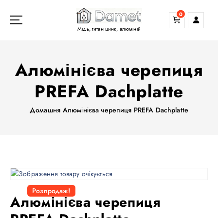
П
0
е
р
Мідь, титан цинк, алюміній
е
й
т
Алюмінієва черепиця
и
д
PREFA Dachplatte
о
в
Домашня
Алюмінієва черепиця PREFA Dachplatte
м
і
с
т
у
Розпродаж!
Алюмінієва черепиця