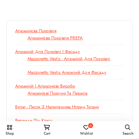
Алюмінієва Покрівля
Алюмінієва Покрівля PREFA
Алюміній Для Покрівлі І Фасаду
Mazzonetto Vestis - Алюміній Для Покрівлі
Mazzonetto Vestis Алюміній Для Фасаду
Алюміній І Алюмінієві Вироби
Алюмінієві Поручні Та Перила
Булат - Листи З Напиленням Нітрид Титану
Веранда Під Ключ
0
Shop
Cart
Wishlist
Search
Водостічні Системи (водостік)