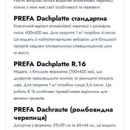
PREFA випускає кілька моделей алюмінієвої черепиці,
кожна з яких має свої особливості та переваги:
PREFA Dachplatte стандартна
Класичний варіант алюмінієвої черепиці з розміром
листа 600×420 мм. Для покриття 1 м² потрібно 4 листи.
Ця модель є найпопулярнішим вибором для більшості
проектів завдяки оптимальному співвідношенню ціни
та якості.
PREFA Dachplatte R.16
Модель з більшим форматом (700×420 мм), що
дозволяє пришвидшити монтаж та зменшити кількість
швів. Для покриття 1 м² потрібно лише 3,4 листи. Це
робить R.16 особливо привабливим варіантом для
великих проектів.
PREFA Dachraute (ромбовидна
черепиця)
Доступна у форматах 29×29 см та 44×44 см, ця модель