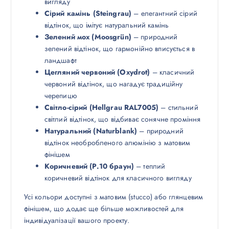
вигляду
Сірий камінь (Steingrau)
– елегантний сірий
відтінок, що імітує натуральний камінь
Зелений мох (Moosgrün)
– природний
зелений відтінок, що гармонійно вписується в
ландшафт
Цегляний червоний (Oxydrot)
– класичний
червоний відтінок, що нагадує традиційну
черепицю
Світло-сірий (Hellgrau RAL7005)
– стильний
світлий відтінок, що відбиває сонячне проміння
Натуральний (Naturblank)
– природний
відтінок необробленого алюмінію з матовим
фінішем
Коричневий (P.10 браун)
– теплий
коричневий відтінок для класичного вигляду
Усі кольори доступні з матовим (stucco) або глянцевим
фінішем, що додає ще більше можливостей для
індивідуалізації вашого проекту.