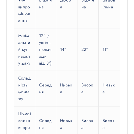
УФ-
Відмін
Добр
Відмін
Задов
випро
на
а
на
ільна
мінюв
ання
Мінім
12° (з
альни
ущіль
й кут
нювач
14°
22°
11°
нахил
ами
у даху
від 3°)
Склад
ність
Серед
Низьк
Висок
Низьк
монта
ня
а
а
а
жу
Шумоі
золяц
Серед
Низьк
Висок
Висок
ія при
ня
а
а
а